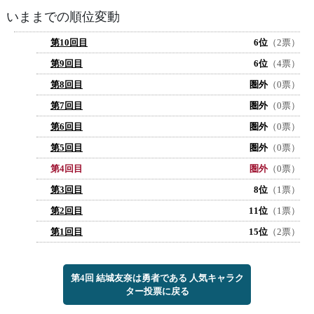
いままでの順位変動
第10回目
6位
（2票）
第9回目
6位
（4票）
第8回目
圏外
（0票）
第7回目
圏外
（0票）
第6回目
圏外
（0票）
第5回目
圏外
（0票）
第4回目
圏外
（0票）
第3回目
8位
（1票）
第2回目
11位
（1票）
第1回目
15位
（2票）
第4回 結城友奈は勇者である 人気キャラク
ター投票に戻る