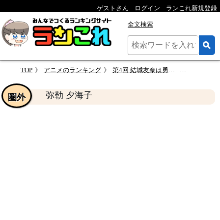
ゲストさん
ログイン
ランこれ新規登録
全文検索
TOP
アニメのランキング
第4回 結城友奈は勇者である 人気キャラクター投票
弥勒 夕海
弥勒 夕海子
圏外