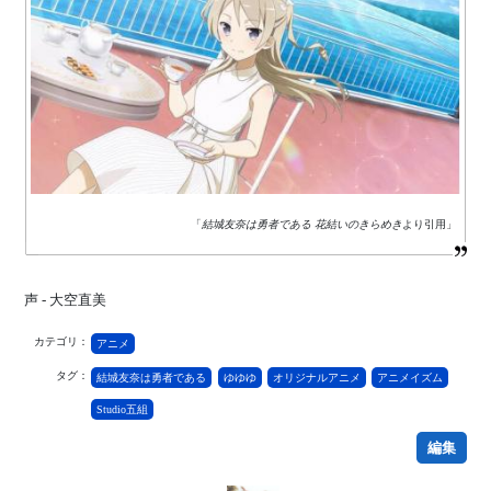
「
結城友奈は勇者である 花結いのきらめき
より引用」
声 - 大空直美
カテゴリ：
アニメ
タグ：
結城友奈は勇者である
ゆゆゆ
オリジナルアニメ
アニメイズム
Studio五組
編集