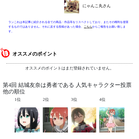
にゃんこ丸さん
ランこれは本記事に紹介される全ての商品・作品等をリスペクトしており、またその権利を侵害
するものではありません。それに反する投稿があった場合、
こちら
からご報告をお願い致しま
す。
オススメのポイント
オススメのポイントはまだ登録されていません。
第4回 結城友奈は勇者である 人気キャラクター投票
他の順位
1位
2位
3位
4位