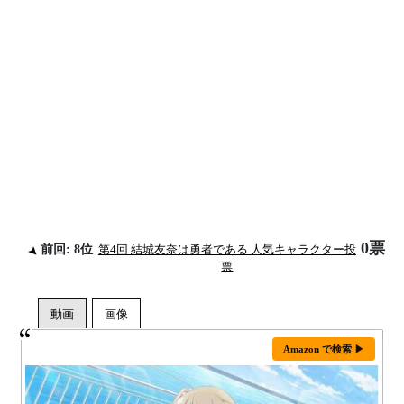
0票
前回: 8位
第4回 結城友奈は勇者である 人気キャラクター投
票
Amazon で検索 ▶