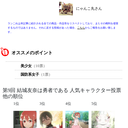
にゃんこ丸さん
ランこれは本記事に紹介される全ての商品・作品等をリスペクトしており、またその権利を侵害
するものではありません。それに反する投稿があった場合、
こちら
からご報告をお願い致しま
す。
オススメのポイント
美少女
（10票）
国防系女子
（1票）
第9回 結城友奈は勇者である 人気キャラクター投票
他の順位
1位
3位
4位
5位