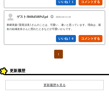
いいね！ 1
ゲスト/B6Rd5l8PtZpd
😊
2020-4-8 11:10
東郷美森(鷲尾須美)さんのことは、可愛い、凄いと思っています。理由は、親
友の結城友奈さんに照れたときなどが可愛いからです。
いいね！ 0
1
更新履歴
更新履歴を見る