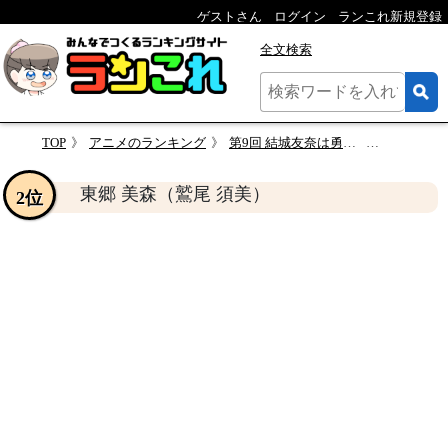
ゲストさん
ログイン
ランこれ新規登録
全文検索
TOP
アニメのランキング
第9回 結城友奈は勇者である 人気キャラクター投票
東郷 美森
東郷 美森（鷲尾 須美）
2位