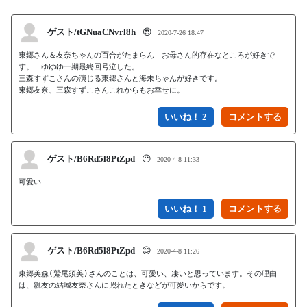
ゲスト/tGNuaCNvrl8h
😍
2020-7-26 18:47
東郷さん＆友奈ちゃんの百合がたまらん　お母さん的存在なところが好きで
す。　ゆゆゆ一期最終回号泣した。

三森すずこさんの演じる東郷さんと海未ちゃんが好きです。

東郷友奈、三森すずこさんこれからもお幸せに。
いいね！ 2
ゲスト/B6Rd5l8PtZpd
😶
2020-4-8 11:33
可愛い
いいね！ 1
ゲスト/B6Rd5l8PtZpd
😊
2020-4-8 11:26
東郷美森(鷲尾須美)さんのことは、可愛い、凄いと思っています。その理由