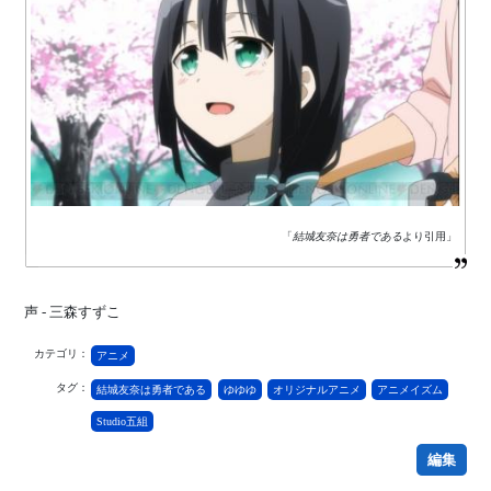
「
結城友奈は勇者である
より引用」
声 - 三森すずこ
カテゴリ：
アニメ
タグ：
結城友奈は勇者である
ゆゆゆ
オリジナルアニメ
アニメイズム
Studio五組
編集