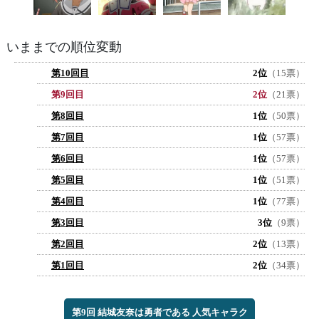
いままでの順位変動
第10回目
2位
（15票）
第9回目
2位
（21票）
第8回目
1位
（50票）
第7回目
1位
（57票）
第6回目
1位
（57票）
第5回目
1位
（51票）
第4回目
1位
（77票）
第3回目
3位
（9票）
第2回目
2位
（13票）
第1回目
2位
（34票）
第9回 結城友奈は勇者である 人気キャラク