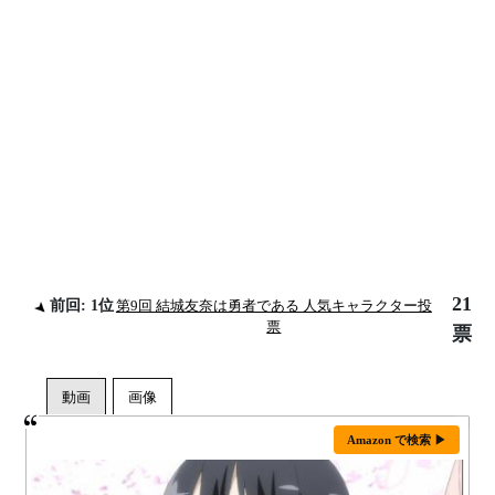
21
前回: 1位
第9回 結城友奈は勇者である 人気キャラクター投
票
票
Amazon で検索 ▶