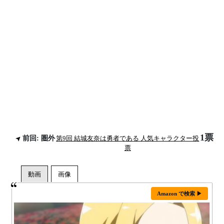
1票
前回: 圏外
第9回 結城友奈は勇者である 人気キャラクター投
票
Amazon で検索 ▶