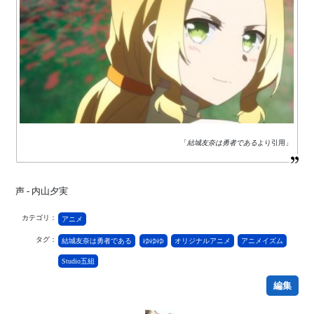
「
結城友奈は勇者である
より引用」
声 - 内山夕実
カテゴリ：
アニメ
タグ：
結城友奈は勇者である
ゆゆゆ
オリジナルアニメ
アニメイズム
Studio五組
編集