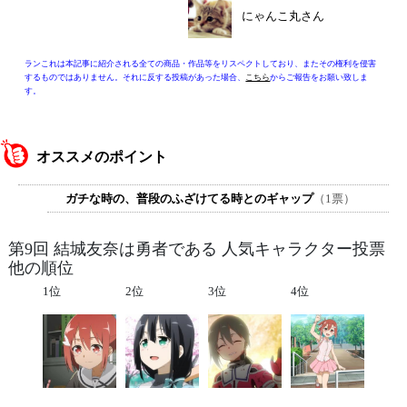
にゃんこ丸さん
ランこれは本記事に紹介される全ての商品・作品等をリスペクトしており、またその権利を侵害
するものではありません。それに反する投稿があった場合、
こちら
からご報告をお願い致しま
す。
オススメのポイント
ガチな時の、普段のふざけてる時とのギャップ
（1票）
第9回 結城友奈は勇者である 人気キャラクター投票
他の順位
1位
2位
3位
4位