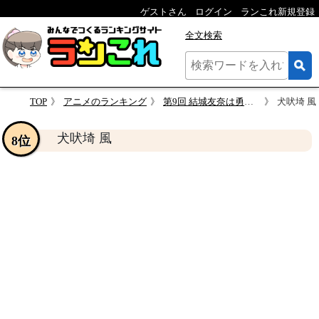
ゲストさん
ログイン
ランこれ新規登録
全文検索
TOP
アニメのランキング
第9回 結城友奈は勇者である 人気キャラクター投票
犬吠埼 風
犬吠埼 風
8位