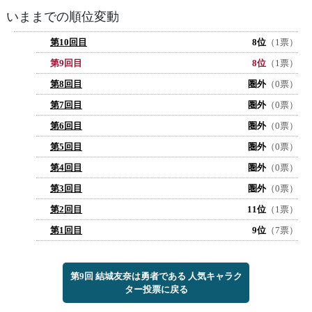
いままでの順位変動
第10回目
8位
（1票）
第9回目
8位
（1票）
第8回目
圏外
（0票）
第7回目
圏外
（0票）
第6回目
圏外
（0票）
第5回目
圏外
（0票）
第4回目
圏外
（0票）
第3回目
圏外
（0票）
第2回目
11位
（1票）
第1回目
9位
（7票）
第9回 結城友奈は勇者である 人気キャラク
ター投票に戻る