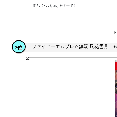
超人バトルをあなたの手で！
ド
ファイアーエムブレム無双 風花雪月 - Swi
2位