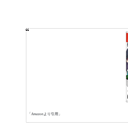
「
Amazon
より引用」