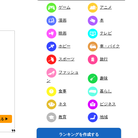
ゲーム
アニメ
漫画
本
映画
テレビ
ホビー
車・バイク
スポーツ
旅行
ファッショ
趣味
ン
食事
暮らし
ネタ
ビジネス
教育
地域
見る ▶
ランキングを作成する