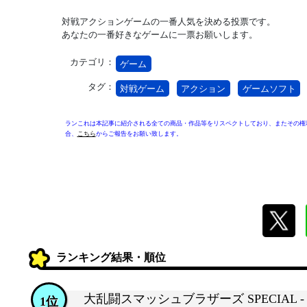
対戦アクションゲームの一番人気を決める投票です。
あなたの一番好きなゲームに一票お願いします。
カテゴリ：
ゲーム
タグ：
対戦ゲーム
アクション
ゲームソフト
ランこれは本記事に紹介される全ての商品・作品等をリスペクトしており、またその権
合、
こちら
からご報告をお願い致します。
ランキング結果・順位
大乱闘スマッシュブラザーズ SPECIAL - S
1位