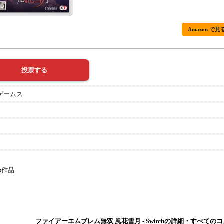
Amazon で見
ゲームス
の作品
ファイアーエムブレム無双 風花雪月 - Switchの詳細・すべての