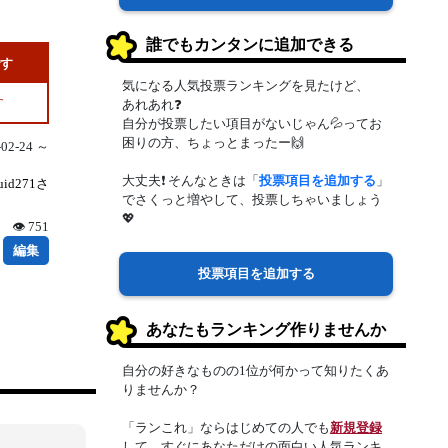
誰でもカンタンに追加できる
です
気になる人気投票ランキングを見たけど、
す
あれあれ❓
自分が投票したい項目がないじゃん💦ってお
困りの方、ちょっとまったー🙌
2-24 ～
大丈夫❗ そんなときは「
投票項目を追加する
」
d271さ
でさくっと増やして、投票しちゃいましょう
💖
👁 751
編集
投票項目を追加する
あなたもランキング作りませんか
自分の好きなものの1位が何かって知りたくあ
りませんか？
「ランこれ」ならはじめての人でも
新規登録
して、すぐにあなただけの面白い人気ランキ