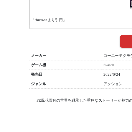
「
Amazon
より引用」
メーカー
コーエーテクモ
ゲーム機
Switch
発売日
2022/6/24
ジャンル
アクション
FE風花雪月の世界を継承した重厚なストーリーが魅力