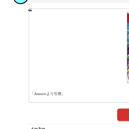
「
Amazon
より引用」
メーカー