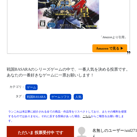
「
Amazon
より引用」
Amazon で見る ▶
戦国BASARAのシリーズゲームの中で、一番人気を決める投票です。
あなたの一番好きなゲームに一票お願いします！
カテゴリ：
ゲーム
タグ：
戦国BASARA
ゲームソフト
人気
ランこれは本記事に紹介される全ての商品・作品等をリスペクトしており、またその権利を侵害
するものではありません。それに反する投稿があった場合、
こちら
からご報告をお願い致しま
す。
名無しのユーザー/uid27
ただいま 投票受付中 です
ん