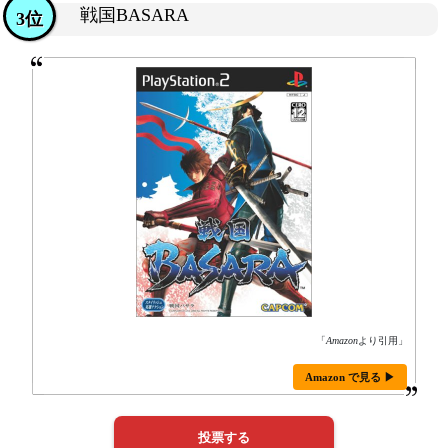
戦国BASARA
3位
「
Amazon
より引用」
Amazon で見る ▶