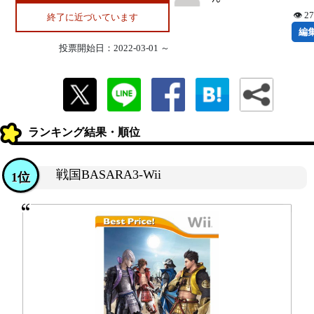
👁 2
終了に近づいています
編
投票開始日：2022-03-01 ～
ランキング結果・順位
戦国BASARA3-Wii
1位