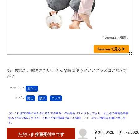
「
Amazon
より引用」
Amazon で見る ▶
あー疲れた。癒されたい！そんな時に使うといいグッズはどれです
か？
カテゴリ：
暮らし
タグ：
癒し
疲れ
グッズ
ランこれは本記事に紹介される全ての商品・作品等をリスペクトしており、またその権利を侵害
するものではありません。それに反する投稿があった場合、
こちら
からご報告をお願い致しま
す。
名無しのユーザー/uid32
ただいま 投票受付中 です
ん