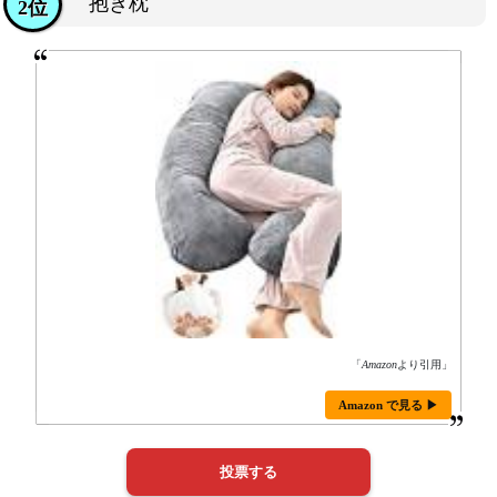
抱き枕
2位
「
Amazon
より引用」
Amazon で見る ▶