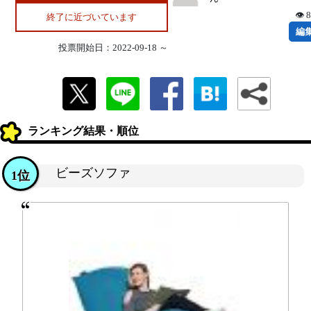
👁 
終了に近づいています
編
投票開始日：2022-09-18 ～
ランキング結果・順位
ビーズソファ
1位