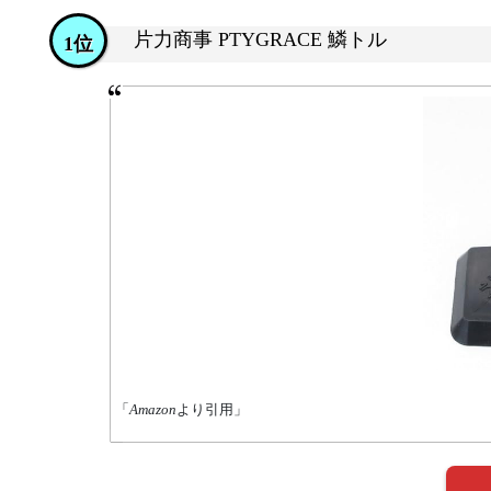
片力商事 PTYGRACE 鱗トル
1位
「
Amazon
より引用」