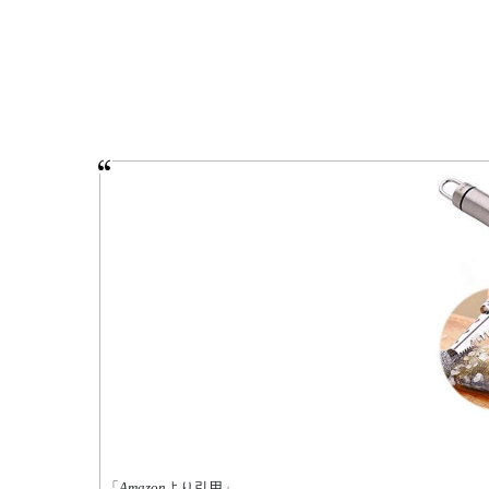
「
Amazon
より引用」