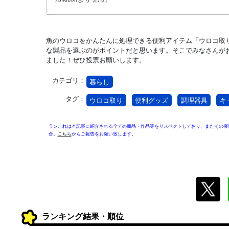
魚のウロコをかんたんに処理できる便利アイテム「ウロコ取
な製品を選ぶのがポイントだと思います。そこでみなさんが
ました！ぜひ投票お願いします。
カテゴリ：
暮らし
タグ：
ウロコ取り
便利グッズ
調理器具
キ
ランこれは本記事に紹介される全ての商品・作品等をリスペクトしており、またその権
合、
こちら
からご報告をお願い致します。
ランキング結果・順位