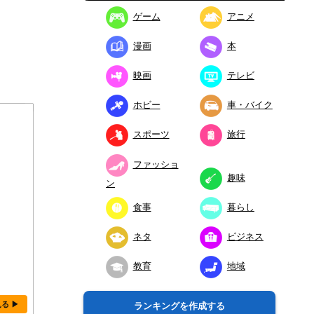
ゲーム
アニメ
漫画
本
映画
テレビ
ホビー
車・バイク
スポーツ
旅行
ファッショ
趣味
ン
食事
暮らし
ネタ
ビジネス
教育
地域
見る ▶
ランキングを作成する