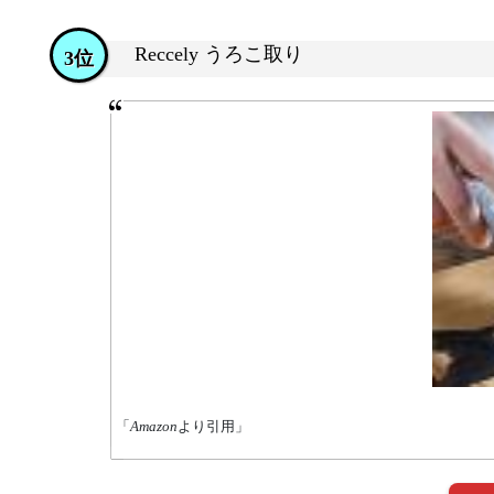
Reccely うろこ取り
3位
「
Amazon
より引用」