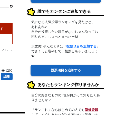
誰でもカンタンに追加できる
気になる人気投票ランキングを見たけど、
あれあれ❓
です
自分が投票したい項目がないじゃん💦ってお
困りの方、ちょっとまったー🙌
す
大丈夫❗ そんなときは「
投票項目を追加する
」
2-12 ～
でさくっと増やして、投票しちゃいましょう
💖
投票項目を追加する
👁 1200
編集
あなたもランキング作りませんか
自分の好きなものの1位が何かって知りたくあ
りませんか？
「ランこれ」ならはじめての人でも
新規登録
して、すぐにあなただけの面白い人気ランキ