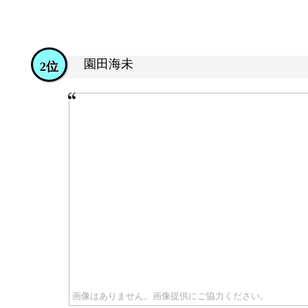
園田海未
2位