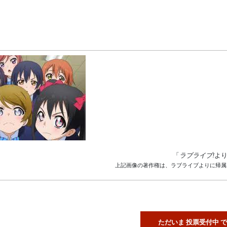
「
ラブライブ!
よ
上記画像の著作権は、ラブライブよりに帰属
ただいま 投票受付中 