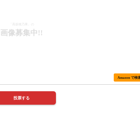
「高坂穂乃果」の
画像募集中!!
Amazon で検