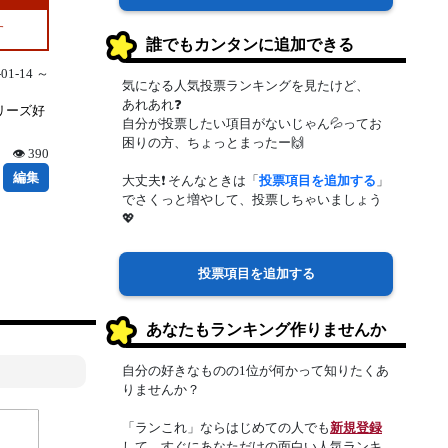
す
誰でもカンタンに追加できる
1-14 ～
気になる人気投票ランキングを見たけど、
あれあれ❓
リーズ好
自分が投票したい項目がないじゃん💦ってお
困りの方、ちょっとまったー🙌
👁 390
編集
大丈夫❗ そんなときは「
投票項目を追加する
」
でさくっと増やして、投票しちゃいましょう
💖
投票項目を追加する
あなたもランキング作りませんか
自分の好きなものの1位が何かって知りたくあ
りませんか？
「ランこれ」ならはじめての人でも
新規登録
して、すぐにあなただけの面白い人気ランキ