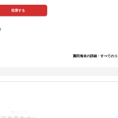
物
園田海未の詳細・すべてのコ
「南ことり」の