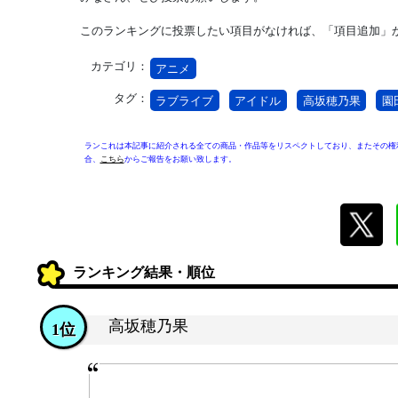
このランキングに投票したい項目がなければ、「項目追加」
カテゴリ：
アニメ
タグ：
ラブライブ
アイドル
高坂穂乃果
園
ランこれは本記事に紹介される全ての商品・作品等をリスペクトしており、またその権
合、
こちら
からご報告をお願い致します。
ランキング結果・順位
高坂穂乃果
1位