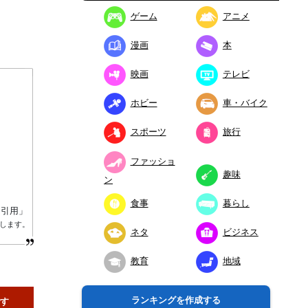
ゲーム
アニメ
漫画
本
映画
テレビ
ホビー
車・バイク
スポーツ
旅行
ファッショ
趣味
ン
食事
暮らし
り引用」
します。
ネタ
ビジネス
教育
地域
ランキングを作成する
です