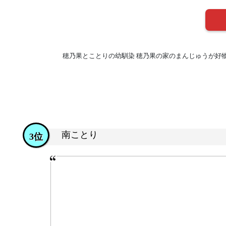
穂乃果とことりの幼馴染 穂乃果の家のまんじゅうが好
南ことり
3位