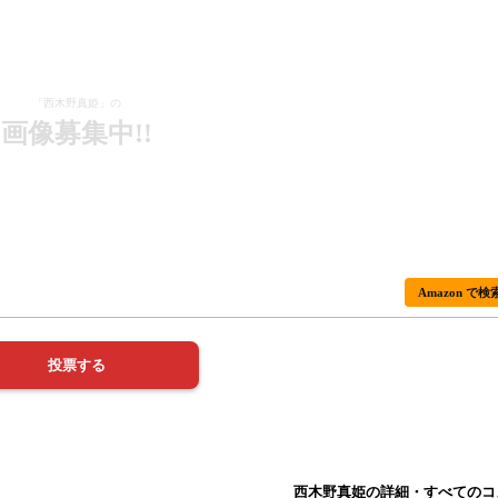
「西木野真姫」の
画像募集中!!
Amazon で検
西木野真姫の詳細・すべてのコ