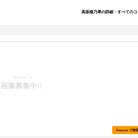
高坂穂乃果の詳細・すべてのコ
「園田海未」の
画像募集中!!
Amazon で検