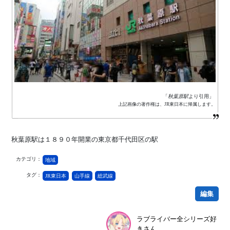
「
秋葉原駅
より引用」
上記画像の著作権は、JR東日本に帰属します。
秋葉原駅は１８９０年開業の東京都千代田区の駅
カテゴリ：
地域
タグ：
JR東日本
山手線
総武線
編集
ラブライバー全シリーズ好
きさん