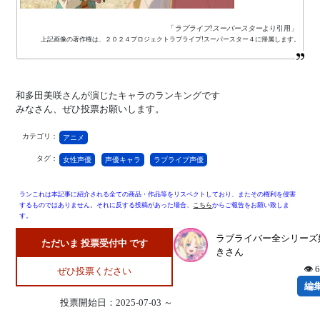
「
ラブライブ!スーパースター
より引用」
上記画像の著作権は、２０２４プロジェクトラブライブ!スーパースター４に帰属します。
和多田美咲さんが演じたキャラのランキングです
みなさん、ぜひ投票お願いします。
カテゴリ：
アニメ
タグ：
女性声優
声優キャラ
ラブライブ声優
ランこれは本記事に紹介される全ての商品・作品等をリスペクトしており、またその権利を侵害
するものではありません。それに反する投稿があった場合、
こちら
からご報告をお願い致しま
す。
ラブライバー全シリーズ
ただいま 投票受付中 です
きさん
👁 
ぜひ投票ください
編
投票開始日：2025-07-03 ～