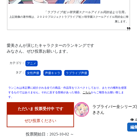
「
ラブライブ!虹ヶ咲学園スクールアイドル同好会
より引用」
上記画像の著作権は、２０２０プロジェクトラブライブ!虹ヶ咲学園スクールアイドル同好会に帰
属します。
愛美さんが演じたキャラクターのランキングです
みなさん、ぜひ投票お願いします。
カテゴリ：
アニメ
タグ：
女性声優
声優キャラ
ラブライブ声優
ランこれは本記事に紹介される全ての商品・作品等をリスペクトしており、またその権利を侵害
するものではありません。それに反する投稿があった場合、
こちら
からご報告をお願い致しま
す。
ラブライバー全シリーズ
ただいま 投票受付中 です
きさん
👁 
ぜひ投票ください
編
投票開始日：2025-10-02 ～