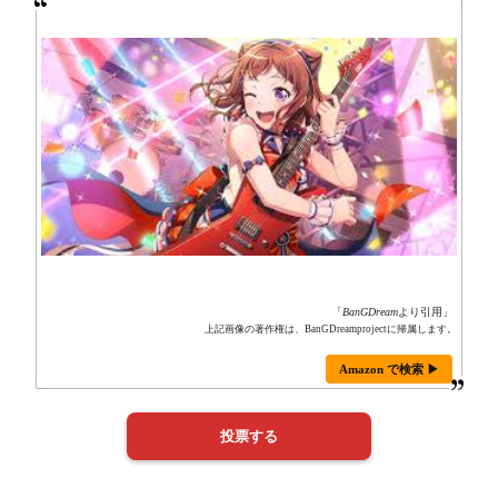
「
BanGDream
より引用」
上記画像の著作権は、BanGDreamprojectに帰属します。
Amazon で検索 ▶