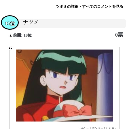
ツボミの詳細・すべてのコメントを見る
ナツメ
15位
0票
前回: 10位
「
ポケットモンター
より引用」