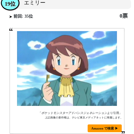
エミリー
19位
0票
前回: 35位
「
ポケットモンスターアドバンスジェネレーション
より引用」
上記画像の著作権は、テレビ東京メディアネットに帰属します。
Amazon で検索 ▶