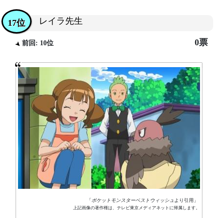
レイラ先生
17位
0票
前回: 10位
「
ポケットモンスターベストウィッシュ
より引用」
上記画像の著作権は、テレビ東京メディアネットに帰属します。