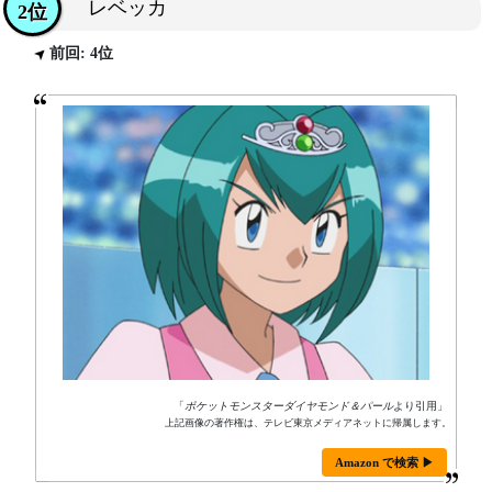
レベッカ
2位
前回: 4位
「
ポケットモンスターダイヤモンド＆パール
より引用」
上記画像の著作権は、テレビ東京メディアネットに帰属します。
Amazon で検索 ▶