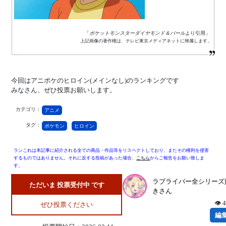
「
ポケットモンスターダイヤモンド＆パール
より引用」
上記画像の著作権は、テレビ東京メディアネットに帰属します。
今回はアニポケのヒロイン(メインなし)のランキングです
みなさん、ぜひ投票お願いします。
カテゴリ：
アニメ
タグ：
ポケモン
ヒロイン
ランこれは本記事に紹介される全ての商品・作品等をリスペクトしており、またその権利を侵害
するものではありません。それに反する投稿があった場合、
こちら
からご報告をお願い致しま
す。
ラブライバー全シリーズ
ただいま 投票受付中 です
きさん
👁 
ぜひ投票ください
編