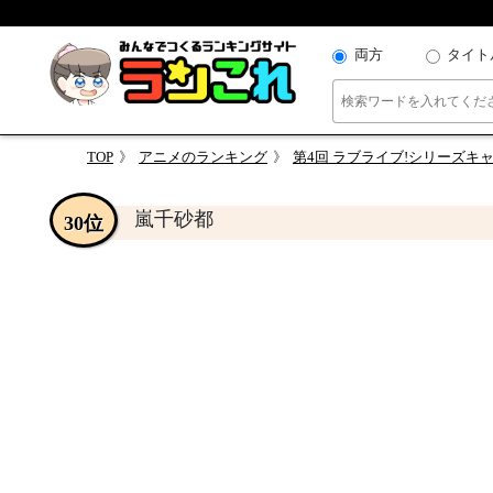
両方
タイト
TOP
アニメのランキング
第4回 ラブライブ!シリーズキ
嵐千砂都
30位