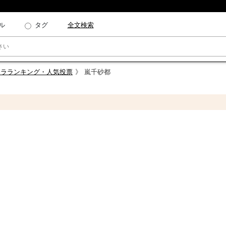
ル
タグ
全文検索
ャラランキング・人気投票
嵐千砂都