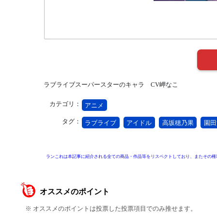
ラブライブスーパースターのキャラ CV岬なこ
カテゴリ：
アニメ
タグ：
ラブライブ
アイドル
高坂穂乃果
園田
ランこれは本記事に紹介される全ての商品・作品等をリスペクトしており、またその権
オススメのポイント
※ オススメのポイントは投票した投票項目でのみ推せます。