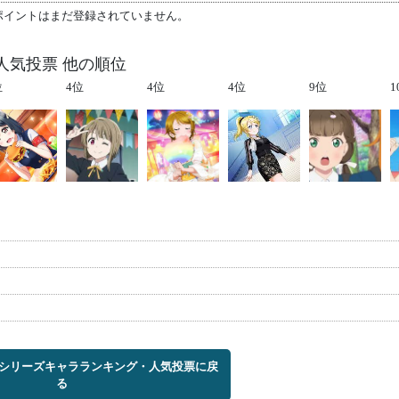
ポイントはまだ登録されていません。
人気投票 他の順位
位
4位
4位
4位
9位
1
ブ!シリーズキャラランキング・人気投票に戻
る