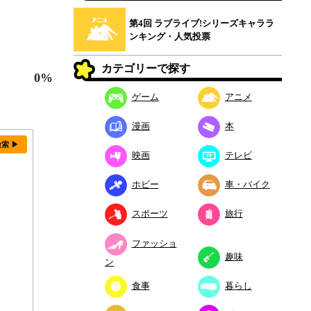
第4回 ラブライブ!シリーズキャララ
ンキング・人気投票
カテゴリーで探す
0%
ゲーム
アニメ
漫画
本
検索 ▶
映画
テレビ
ホビー
車・バイク
スポーツ
旅行
ファッショ
趣味
ン
食事
暮らし