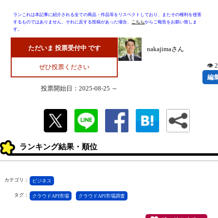
ランこれは本記事に紹介される全ての商品・作品等をリスペクトしており、またその権利を侵害
するものではありません。それに反する投稿があった場合、
こちら
からご報告をお願い致しま
す。
ただいま 投票受付中 です
nakajimaさん
👁 
ぜひ投票ください
編
投票開始日：2025-08-25 ～
ランキング結果・順位
カテゴリ：
ビジネス
タグ：
クラウドAPI市場
クラウドAPI市場調査