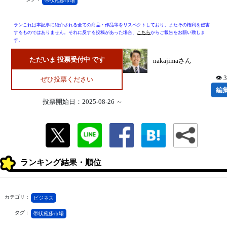
帯状疱疹市場
ランこれは本記事に紹介される全ての商品・作品等をリスペクトしており、またその権利を侵害
するものではありません。それに反する投稿があった場合、
こちら
からご報告をお願い致しま
す。
ただいま 投票受付中 です
nakajimaさん
👁 
ぜひ投票ください
編
投票開始日：2025-08-26 ～
ランキング結果・順位
カテゴリ：
ビジネス
タグ：
帯状疱疹市場