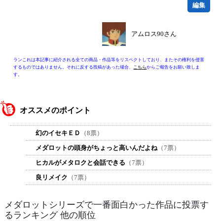
編集
アムロス90さん
ランこれは本記事に紹介される全ての商品・作品等をリスペクトしており、またその権利を侵害
するものではありません。それに反する投稿があった場合、
こちら
からご報告をお願い致しま
す。
オススメのポイント
幻のイセキＥＤ
（8票）
メダロットの頭身がちょっと高いんだよね
（7票）
ヒカルがメタロクと会話できる
（7票）
良リメイク
（7票）
メダロットシリーズで一番面白かった作品に投票す
るランキング 他の順位