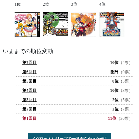
1位
2位
3位
4位
いままでの順位変動
第7回目
10位
（4票）
第6回目
圏外
（0票）
第5回目
8位
（5票）
第4回目
10位
（3票）
第3回目
2位
（5票）
第2回目
2位
（7票）
第1回目
11位
（30票）
メダロットシリーズで一番面白かった作品