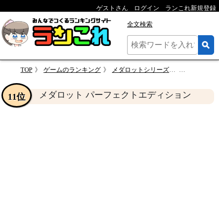
ゲストさん
ログイン
ランこれ新規登録
全文検索
TOP
ゲームのランキング
メダロットシリーズで一番面白かった作品に投票するランキング
メダロット パー
メダロット パーフェクトエディション
11位