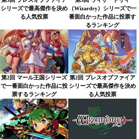
第3回 ブレスオブファイア
第3回 ウィザードリィ
シリーズで最高傑作を決め
（Wizardry）シリーズで一
る人気投票
番面白かった作品に投票す
るランキング
第2回 マール王国シリーズ
第2回 ブレスオブファイア
で一番面白かった作品に投
シリーズで最高傑作を決め
票するランキング
る人気投票