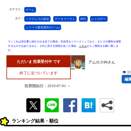
カテゴリ：
ゲーム
タグ：
ヘラクレスの栄光
データイースト
RPG
レトロゲー
シリーズ最高傑作(ゲーム)
ランこれは本記事に紹介される全ての商品・作品等をリスペクトしており、またその権利を侵害
するものではありません。それに反する投稿があった場合、
こちら
からご報告をお願い致しま
す。
ただいま 投票受付中 です
アムロス90さん
👁 3
終了に近づいています
編
投票開始日：2019-07-01 ～
ランキング結果・順位