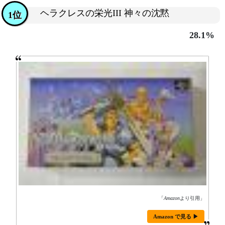
ヘラクレスの栄光III 神々の沈黙
1位
28.1%
「
Amazon
より引用」
Amazon で見る ▶