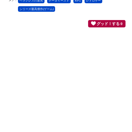
ヘラクレスの栄光
データイースト
RPG
レトロゲー
シリーズ最高傑作(ゲーム)
グッド！する 0