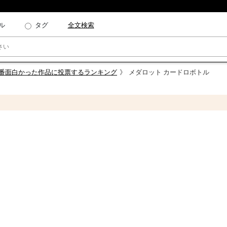
ル
タグ
全文検索
一番面白かった作品に投票するランキング
メダロット カードロボトル