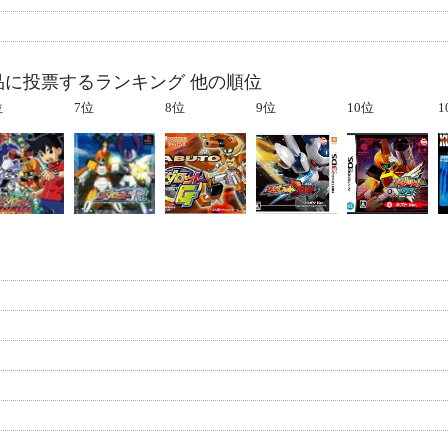
品に投票するランキング 他の順位
位
7位
8位
9位
10位
1