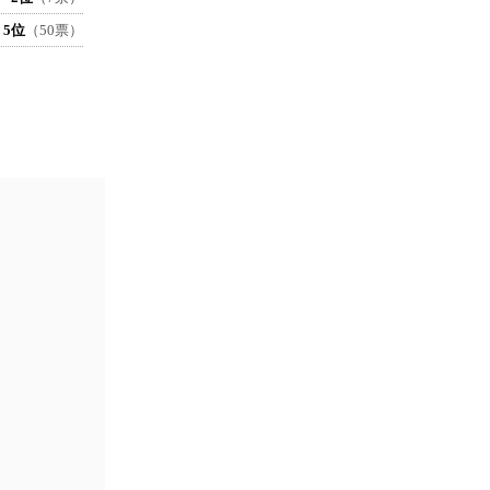
5位
（50票）