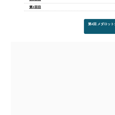
第1回目
第4回 メダロッ