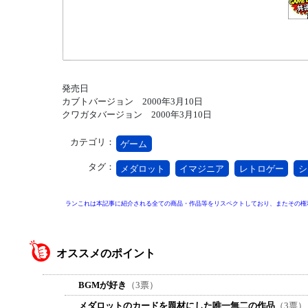
発売日
カブトバージョン 2000年3月10日
クワガタバージョン 2000年3月10日
カテゴリ：
ゲーム
タグ：
メダロット
イマジニア
レトロゲー
シ
ランこれは本記事に紹介される全ての商品・作品等をリスペクトしており、またその権
オススメのポイント
BGMが好き
（3票）
メダロットのカードを題材にした唯一無二の作品
（3票）