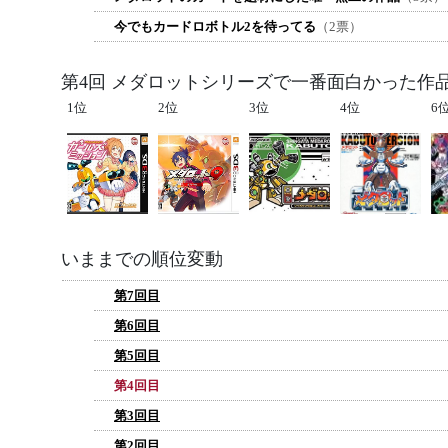
今でもカードロボトル2を待ってる
（2票）
第4回 メダロットシリーズで一番面白かった作
1位
2位
3位
4位
6
いままでの順位変動
第7回目
第6回目
第5回目
第4回目
第3回目
第2回目