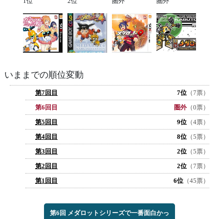
1位
2位
圏外
圏外
いままでの順位変動
第7回目
7位
（7票）
第6回目
圏外
（0票）
第5回目
9位
（4票）
第4回目
8位
（5票）
第3回目
2位
（5票）
第2回目
2位
（7票）
第1回目
6位
（45票）
第6回 メダロットシリーズで一番面白かっ