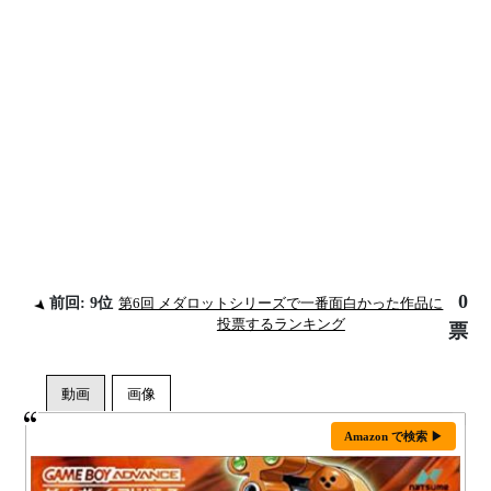
0
前回: 9位
第6回 メダロットシリーズで一番面白かった作品に
投票するランキング
票
Amazon で検索 ▶