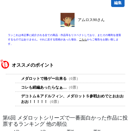
編集
アムロス90さん
ランこれは本記事に紹介される全ての商品・作品等をリスペクトしており、またその権利を侵害
するものではありません。それに反する投稿があった場合、
こちら
からご報告をお願い致しま
す。
オススメのポイント
メダロットで格ゲー出来る
（0票）
コレも続編あったらなぁ…
（0票）
デコトム＆アドルフィン、メダロットＳ参戦おめでとおおお
おお！！！！！
（0票）
第6回 メダロットシリーズで一番面白かった作品に投
票するランキング 他の順位