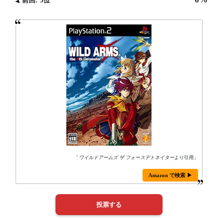
前回: 5位
「
ワイルドアームズ ザ フォースデトネイター
より引用」
Amazon で検索 ▶