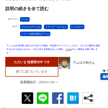
説明の続きを全て読む
カテゴリ：
ゲーム
タグ：
ワイルドアームズ
メディア・ビジョン
レトロゲー
シリーズ最高傑作(ゲーム)
ランこれは本記事に紹介される全ての商品・作品等をリスペクトしており、またその権利を侵害
するものではありません。それに反する投稿があった場合、
こちら
からご報告をお願い致しま
す。
ただいま 投票受付中 です
アムロス90さん
👁 
終了に近づいています
編
投票開始日：2024-11-24 ～