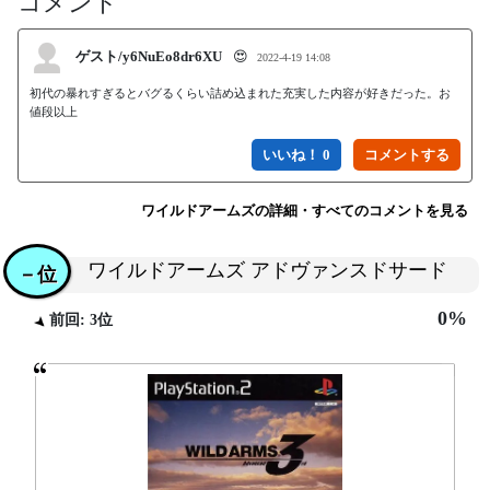
コメント
ゲスト/y6NuEo8dr6XU
😍
2022-4-19 14:08
初代の暴れすぎるとバグるくらい詰め込まれた充実した内容が好きだった。お
値段以上
いいね！ 0
ワイルドアームズの詳細・すべてのコメントを見る
ワイルドアームズ アドヴァンスドサード
－位
0%
前回: 3位