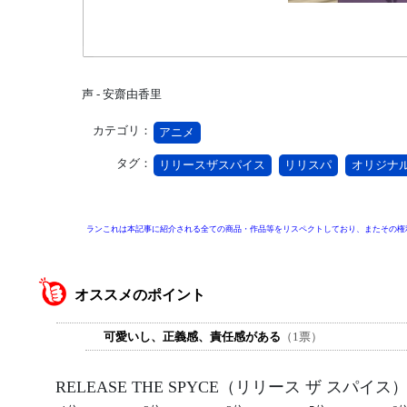
声 - 安齋由香里
カテゴリ：
アニメ
タグ：
リリースザスパイス
リリスパ
オリジナ
ランこれは本記事に紹介される全ての商品・作品等をリスペクトしており、またその権
オススメのポイント
可愛いし、正義感、責任感がある
（1票）
RELEASE THE SPYCE（リリース ザ ス