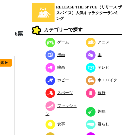
RELEASE THE SPYCE（リリース ザ
スパイス）人気キャラクターランキ
ング
カテゴリーで探す
6票
ゲーム
アニメ
漫画
本
検索 ▶
映画
テレビ
ホビー
車・バイク
スポーツ
旅行
ファッショ
趣味
ン
食事
暮らし