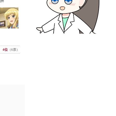
圏外
4位
（6票）