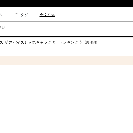
ル
タグ
全文検索
（リリース ザ スパイス）人気キャラクターランキング
源 モモ