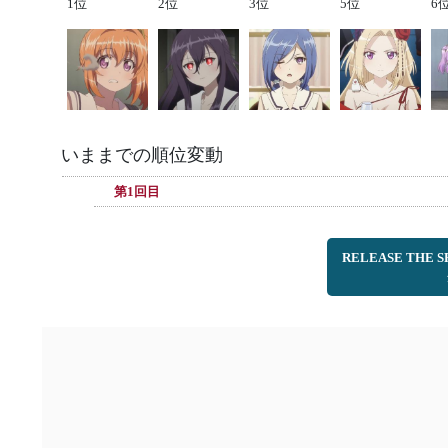
1位
2位
3位
5位
6
いままでの順位変動
第1回目
RELEASE TH