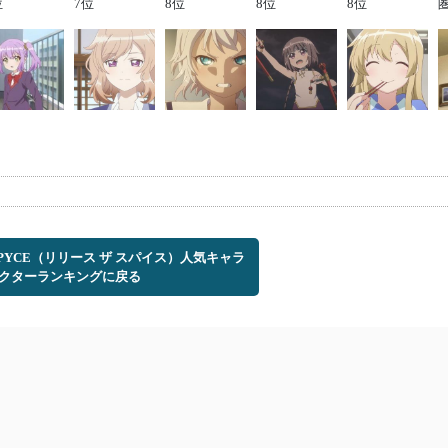
位
7位
8位
8位
8位
E SPYCE（リリース ザ スパイス）人気キャラ
クターランキングに戻る