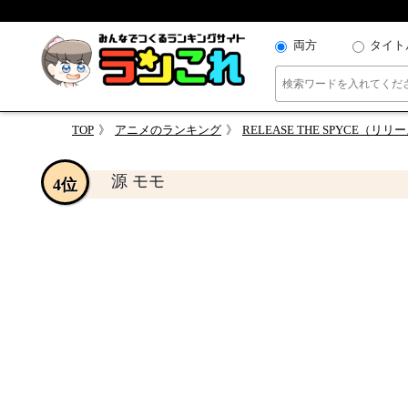
両方
タイト
TOP
アニメのランキング
RELEASE THE SPYCE
源 モモ
4位