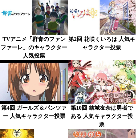
TVアニメ「群青のファン
第2回 花咲くいろは 人気キ
ファーレ」のキャラクター
ャラクター投票
人気投票
第4回 ガールズ＆パンツァ
第10回 結城友奈は勇者で
ー 人気キャラクター投票
ある 人気キャラクター投
票