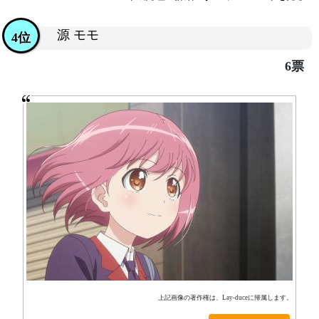
源 モモ
4位
6票
上記画像の著作権は、Lay-duceに帰属します。