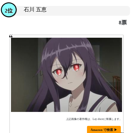
石川 五恵
2位
8票
上記画像の著作権は、Lay-duceに帰属します。
Amazon で検索 ▶