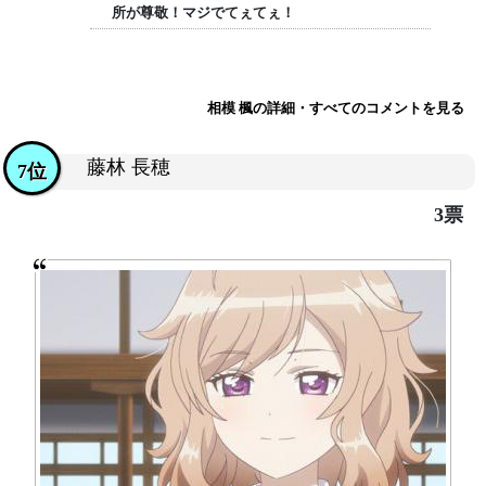
所が尊敬！マジでてぇてぇ！
相模 楓の詳細・すべてのコメントを見る
藤林 長穂
7位
3票