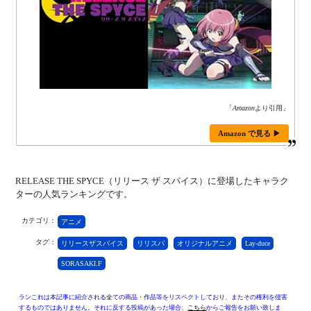
「
Amazon
より引用」
Amazon で見る ▶
RELEASE THE SPYCE（リリース ザ スパイス）に登場したキャラク
ターの人気ランキングです。
カテゴリ：
アニメ
タグ：
リリースザスパイス
リリスパ
オリジナルアニメ
Lay-duce
SORASAKI.F
ランこれは本記事に紹介される全ての商品・作品等をリスペクトしており、またその権利を侵害
するものではありません。それに反する投稿があった場合、
こちら
からご報告をお願い致しま