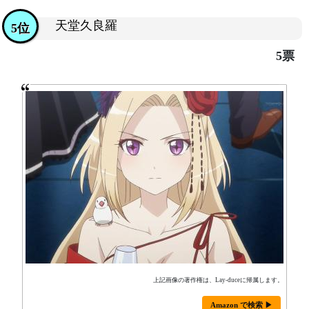
天堂久良羅
5位
5票
上記画像の著作権は、Lay-duceに帰属します。
Amazon で検索 ▶