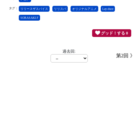
タグ：
リリースザスパイス
リリスパ
オリジナルアニメ
Lay-duce
SORASAKI.F
グッド！する 0
過去回:
第2回