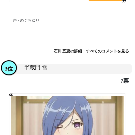
声 - のぐちゆり
石川 五恵の詳細・すべてのコメントを見る
半蔵門 雪
3位
7票