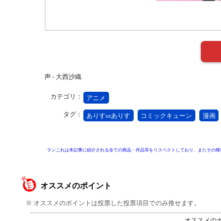
声 - 大西沙織
カテゴリ：
アニメ
タグ：
ありすorありす
コミックキューン
漫画
ランこれは本記事に紹介される全ての商品・作品等をリスペクトしており、またその権
オススメのポイント
※ オススメのポイントは投票した投票項目でのみ推せます。
オススメの