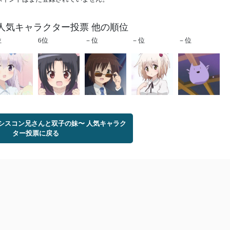
人気キャラクター投票 他の順位
位
6位
－位
－位
－位
〜シスコン兄さんと双子の妹〜 人気キャラク
ター投票に戻る