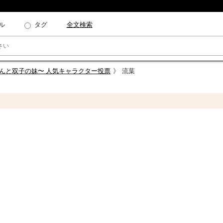
ル
タグ
全文検索
さんと双子の妹〜 人気キャラクター投票
流葉