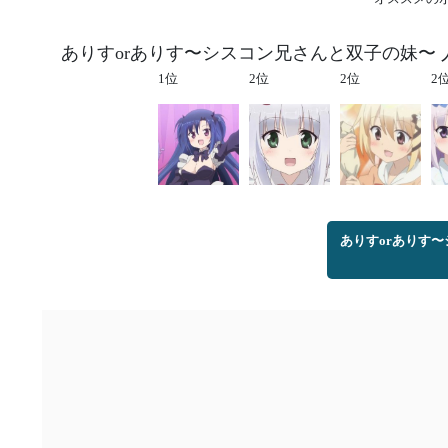
ありすorありす〜シスコン兄さんと双子の妹〜 
1位
2位
2位
2
ありすorありす