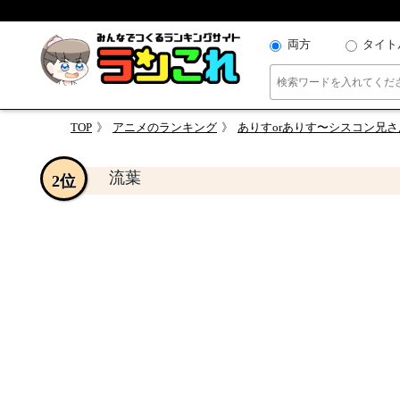
両方
タイト
TOP
アニメのランキング
ありすorありす〜シスコン兄
流葉
2位