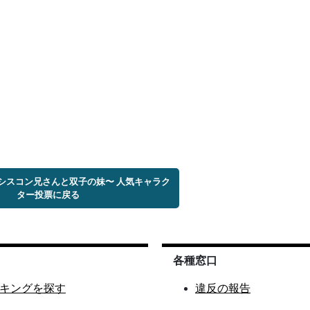
〜シスコン兄さんと双子の妹〜 人気キャラク
ター投票に戻る
各種窓口
キングを探す
違反の報告