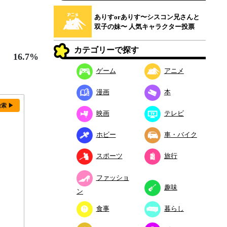
ありすorありす〜シスコン兄さんと
双子の妹〜 人気キャラクター投票
カテゴリーで探す
16.7%
ゲーム
アニメ
漫画
本
検索 ▶
映画
テレビ
ホビー
車・バイク
スポーツ
旅行
ファッショ
趣味
ン
食事
暮らし