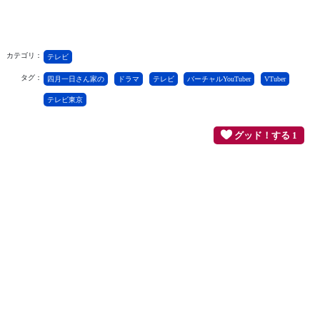
カテゴリ：
テレビ
タグ：
四月一日さん家の
ドラマ
テレビ
バーチャルYouTuber
VTuber
テレビ東京
グッド！する 1