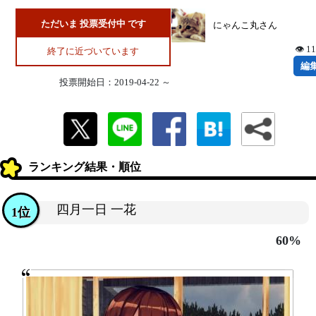
ただいま 投票受付中 です
にゃんこ丸さん
👁 1
終了に近づいています
編
投票開始日：2019-04-22 ～
ランキング結果・順位
四月一日 一花
1位
60%