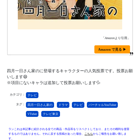
「
Amazon
より引用」
Amazon で見る ▶
四月一日さん家のに登場するキャラクターの人気投票です。投票お願
いします😄
※項目にないキャラは追加して投票お願いします💦
カテゴリ：
テレビ
タグ：
四月一日さん家の
ドラマ
テレビ
バーチャルYouTuber
VTuber
テレビ東京
ランこれは本記事に紹介される全ての商品・作品等をリスペクトしており、またその権利を侵害
するものではありません。それに反する投稿があった場合、
こちら
からご報告をお願い致しま
す。