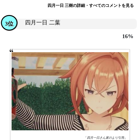
四月一日 三樹の詳細・すべてのコメントを見る
四月一日 二葉
3位
16%
「
四月一日さん家の
より引用」