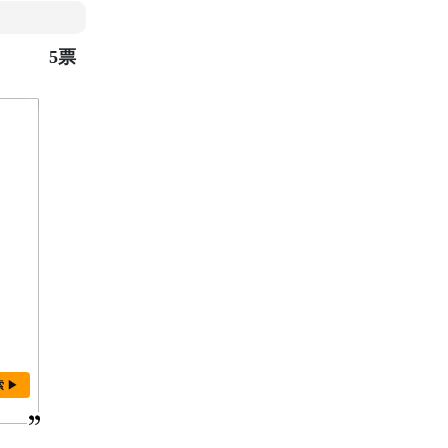
5票
索 ▶