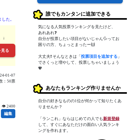
誰でもカンタンに追加できる
ました。
気になる人気投票ランキングを見たけど、
あれあれ❓
。↓
自分が投票したい項目がないじゃん💦ってお
困りの方、ちょっとまったー🙌
を見る
大丈夫❗ そんなときは「
投票項目を追加する
」
でさくっと増やして、投票しちゃいましょう
💖
4-01-07
数：50票
あなたもランキング作りませんか
自分の好きなものの1位が何かって知りたくあ
👁 2400
りませんか？
編集
「ランこれ」ならはじめての人でも
新規登録
して、すぐにあなただけの面白い人気ランキ
ングを作れます。