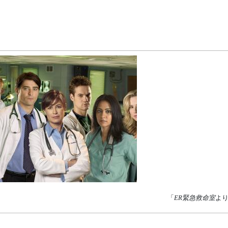
「
ER緊急救命室
よ