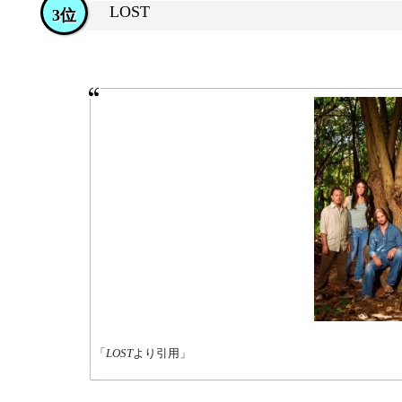
LOST
3位
「
LOST
より引用」