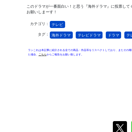
このドラマが一番面白い！と思う『海外ドラマ』に投票して
お願いしまーす！
カテゴリ：
テレビ
タグ：
海外ドラマ
テレビドラマ
ドラマ
テ
ランこれは本記事に紹介される全ての商品・作品等をリスペクトしており、またその権
た場合、
こちら
からご報告をお願い致します。