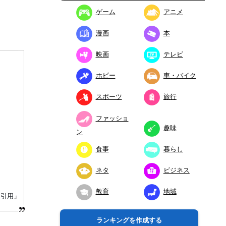
ゲーム
アニメ
漫画
本
映画
テレビ
ホビー
車・バイク
スポーツ
旅行
ファッショ
趣味
ン
食事
暮らし
ネタ
ビジネス
教育
地域
り引用」
ランキングを作成する