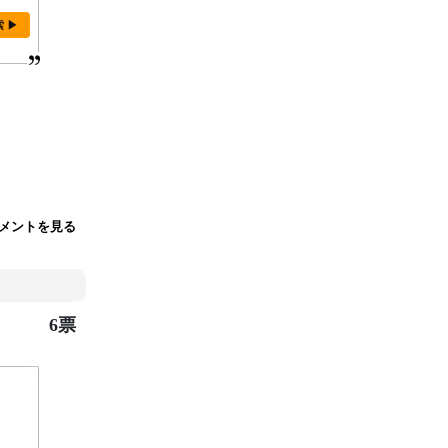
索 ▶
メントを見る
6票