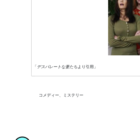
「
デスパレートな妻たち
より引用」
コメディー、ミステリー