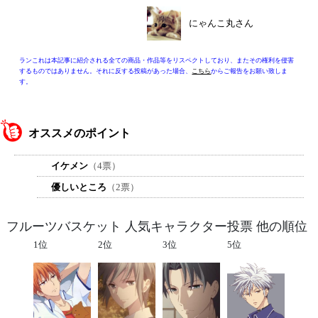
にゃんこ丸さん
ランこれは本記事に紹介される全ての商品・作品等をリスペクトしており、またその権利を侵害
するものではありません。それに反する投稿があった場合、
こちら
からご報告をお願い致しま
す。
オススメのポイント
イケメン
（4票）
優しいところ
（2票）
フルーツバスケット 人気キャラクター投票 他の順位
1位
2位
3位
5位