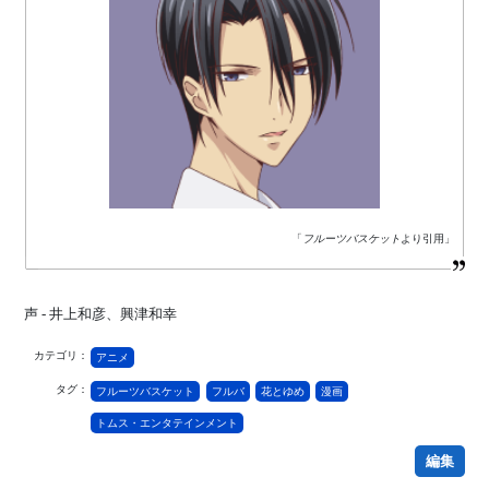
「
フルーツバスケット
より引用」
声 - 井上和彦、興津和幸
カテゴリ：
アニメ
タグ：
フルーツバスケット
フルバ
花とゆめ
漫画
トムス・エンタテインメント
編集