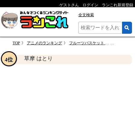
ゲストさん
ログイン
ランこれ新規登録
全文検索
TOP
アニメのランキング
フルーツバスケット 人気キャラクター投票
草摩 はと
草摩 はとり
4位