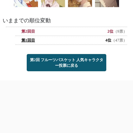
いままでの順位変動
第2回目
2位
（9票）
第1回目
4位
（47票）
第2回 フルーツバスケット 人気キャラクタ
ー投票に戻る