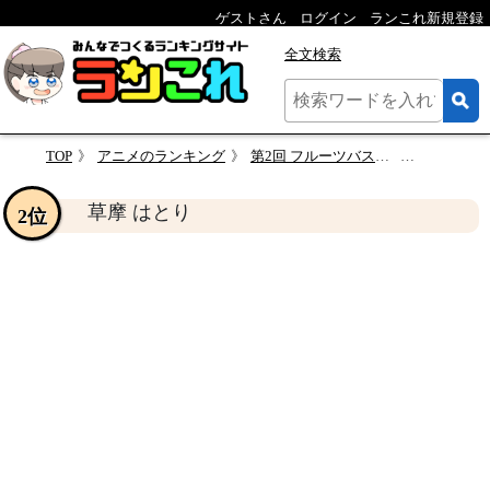
ゲストさん
ログイン
ランこれ新規登録
全文検索
TOP
アニメのランキング
第2回 フルーツバスケット 人気キャラクター投票
草摩 はと
草摩 はとり
2位