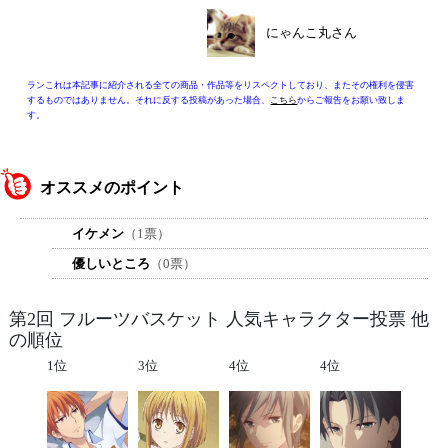
にゃんこ丸さん
ランこれは本記事に紹介される全ての商品・作品等をリスペクトしており、またその権利を侵害
するものではありません。それに反する投稿があった場合、
こちら
からご報告をお願い致しま
す。
オススメのポイント
イケメン
（1票）
優しいところ
（0票）
第2回 フルーツバスケット 人気キャラクター投票 他
の順位
1位
3位
4位
4位