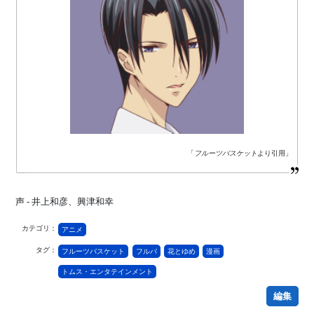
「
フルーツバスケット
より引用」
声 - 井上和彦、興津和幸
カテゴリ：
アニメ
タグ：
フルーツバスケット
フルバ
花とゆめ
漫画
トムス・エンタテインメント
編集