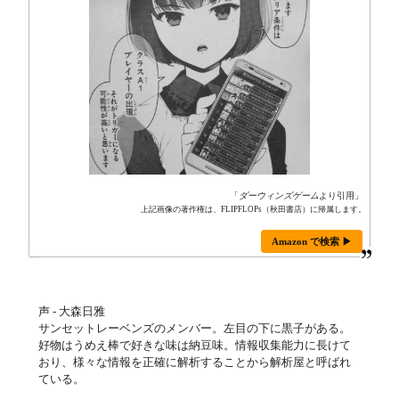
「
ダーウィンズゲーム
より引用」
上記画像の著作権は、FLIPFLOPs（秋田書店）に帰属します。
Amazon で検索 ▶
声 - 大森日雅
サンセットレーベンズのメンバー。左目の下に黒子がある。
好物はうめえ棒で好きな味は納豆味。情報収集能力に長けて
おり、様々な情報を正確に解析することから解析屋と呼ばれ
ている。