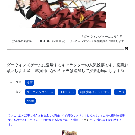
「
ダーウィンズゲーム
より引用」
上記画像の著作権は、FLIPFLOPs（秋田書店）／ダーウィンズゲーム製作委員会に帰属します。
ダーウィンズゲームに登場するキャラクターの人気投票です。投票お
願いします😄 ※項目にないキャラは追加して投票お願いします💦
カテゴリ：
漫画
タグ：
ダーウィンズゲーム
FLIPFLOPs
別冊少年チャンピオン
アニメ
Nexus
ランこれは本記事に紹介される全ての商品・作品等をリスペクトしており、またその権利を侵害
するものではありません。それに反する投稿があった場合、
こちら
からご報告をお願い致しま
す。