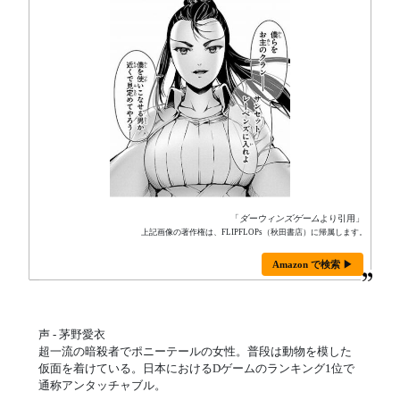
「
ダーウィンズゲーム
より引用」
上記画像の著作権は、FLIPFLOPs（秋田書店）に帰属します。
Amazon で検索 ▶
声 - 茅野愛衣
超一流の暗殺者でポニーテールの女性。普段は動物を模した
仮面を着けている。日本におけるDゲームのランキング1位で
通称アンタッチャブル。