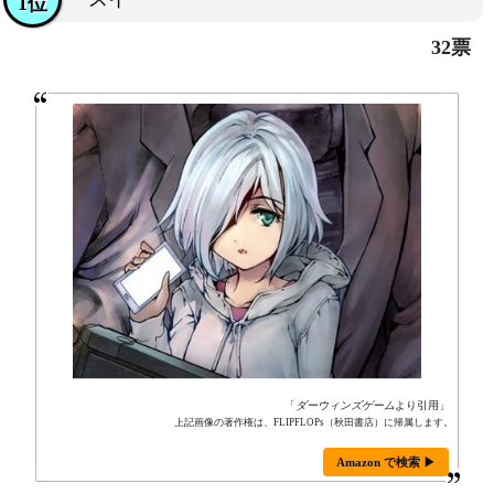
1位
32票
「
ダーウィンズゲーム
より引用」
上記画像の著作権は、FLIPFLOPs（秋田書店）に帰属します。
Amazon で検索 ▶