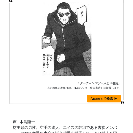
「
ダーウィンズゲーム
より引用」
上記画像の著作権は、FLIPFLOPs（秋田書店）に帰属します。
Amazon で検索 ▶
声 - 木島隆一
坊主頭の男性。空手の達人。エイスの幹部である古参メンバ