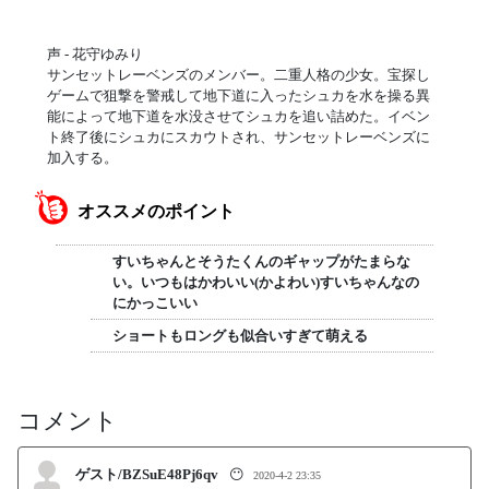
声 - 花守ゆみり
サンセットレーベンズのメンバー。二重人格の少女。宝探し
ゲームで狙撃を警戒して地下道に入ったシュカを水を操る異
能によって地下道を水没させてシュカを追い詰めた。イベン
ト終了後にシュカにスカウトされ、サンセットレーベンズに
加入する。
オススメのポイント
すいちゃんとそうたくんのギャップがたまらな
い。いつもはかわいい(かよわい)すいちゃんなの
にかっこいい
ショートもロングも似合いすぎて萌える
コメント
ゲスト/BZSuE48Pj6qv
😶
2020-4-2 23:35