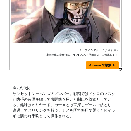
「
ダーウィンズゲーム
より引用」
上記画像の著作権は、FLIPFLOPs（秋田書店）に帰属します。
Amazon で検索 ▶
声 - 八代拓
サンセットレーベンズのメンバー。戦闘ではドクロのマスク
と防弾の装備を纏って機関銃を用いた制圧を得意としてい
る。趣味はビリヤード。カナメとは宝探しゲームで敵として
遭遇しておりリングを持つカナメを問答無用で襲うもヒイラ
ギに襲われ手駒として操作される。