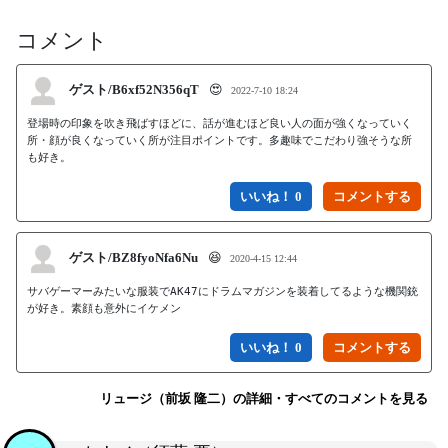
コメント
ゲスト/B6xf52N356qT
😍
2022-7-10 18:24
登場時の印象を吹き飛ばすほどに、話が進むほど良い人の面が強くなっていく
所・顔が良くなっていく所が注目ポイントです。多趣味でこだわり強そうな所
いいね！ 0
ゲスト/BZ8fyoNfa6Nu
😆
2020-4-15 12:44
サバゲーマーみたいな服装でAK47にドラムマガジンを装着してるような機関銃
が好き。素顔も意外にイケメン
いいね！ 0
リュージ（前坂 隆二）の詳細・すべてのコメントを見る