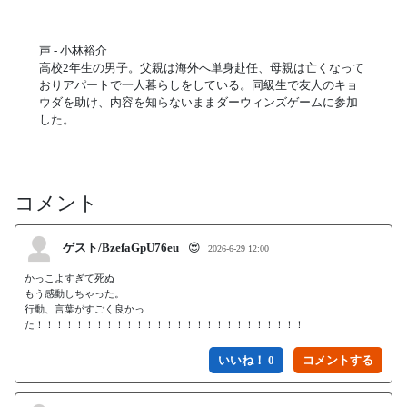
声 - 小林裕介
高校2年生の男子。父親は海外へ単身赴任、母親は亡くなって
おりアパートで一人暮らしをしている。同級生で友人のキョ
ウダを助け、内容を知らないままダーウィンズゲームに参加
した。
コメント
ゲスト/BzefaGpU76eu
😍
2026-6-29 12:00
かっこよすぎて死ぬ

もう感動しちゃった。

行動、言葉がすごく良かっ
た！！！！！！！！！！！！！！！！！！！！！！！！！！！
いいね！ 0