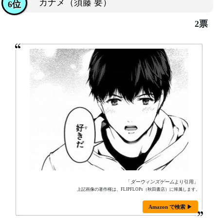
カナメ（須藤 要）
6位
2票
「
ダーウィンズゲーム
より引用」
上記画像の著作権は、FLIPFLOPs（秋田書店）に帰属します。
Amazon で検索 ▶