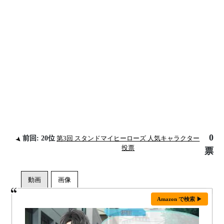
0
前回: 20位
第3回 スタンドマイヒーローズ 人気キャラクター
投票
票
Amazon で検索 ▶