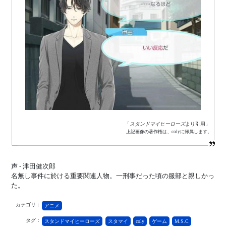
「
スタンドマイヒーローズ
より引用」
上記画像の著作権は、colyに帰属します。
声 - 津田健次郎
名無し事件に於ける重要関連人物。一刑事だった頃の服部と親しかっ
た。
カテゴリ：
アニメ
タグ：
スタンドマイヒーローズ
スタマイ
coly
ゲーム
M.S.C