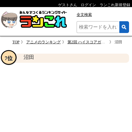
ゲストさん
ログイン
ランこれ新規登録
全文検索
TOP
アニメのランキング
第2回 ハイスコアガール 人気キャラクター投票
沼田
沼田
7位