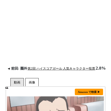
2.8%
前回: 圏外
第2回 ハイスコアガール 人気キャラクター投票
Amazon で検索 ▶