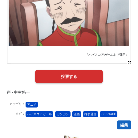
「
ハイスコアガール
より引用」
声 - 中村悠一
カテゴリ：
アニメ
タグ：
ハイスコアガール
ガンガン
漫画
押切蓮介
J.C.STAFF
編集