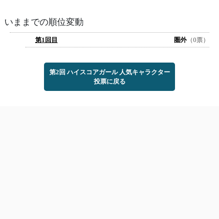
いままでの順位変動
第1回目
圏外
（0票）
第2回 ハイスコアガール 人気キャラクター
投票に戻る