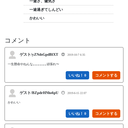
一途さ、健気さ
一途過ぎてしんどい
かわいい
コメント
ゲスト/yZNdsGpdBlXT
😍
2019-10-7 6:35
いいね！ 0
ゲスト/BZpdrHNhs6pU
😶
2019-6-15 22:07
かわいい
いいね！ 0