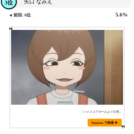
矢口 なみえ
3位
5.6%
前回: 6位
「
ハイスコアガール
より引用」
Amazon で検索 ▶