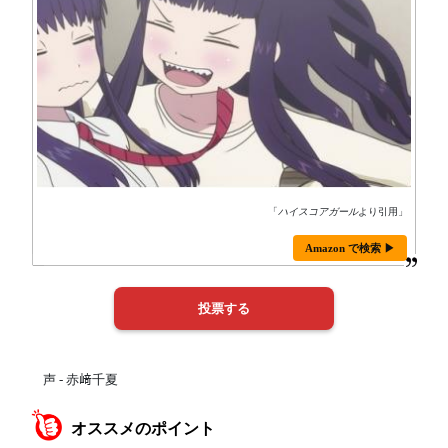
「
ハイスコアガール
より引用」
Amazon で検索 ▶
声 - 赤﨑千夏
オススメのポイント