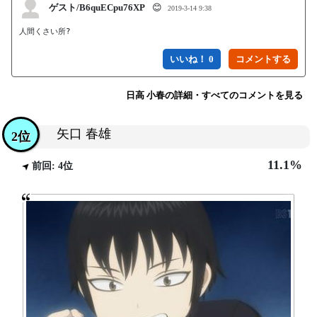
ゲスト/B6quECpu76XP
😊
2019-3-14 9:38
人間くさい所?
いいね！ 0
日高 小春の詳細・すべてのコメントを見る
矢口 春雄
2位
11.1%
前回: 4位