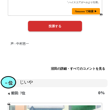
「
ハイスコアガール
より引用」
Amazon で検索 ▶
声 - 中村悠一
沼田の詳細・すべてのコメントを見る
じいや
－位
0%
前回: 7位