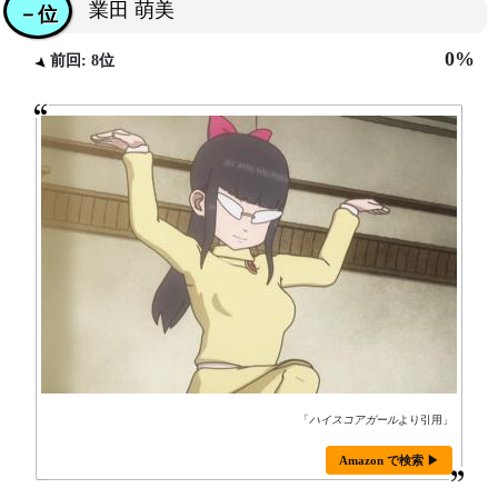
業田 萌美
－位
0%
前回: 8位
「
ハイスコアガール
より引用」
Amazon で検索 ▶