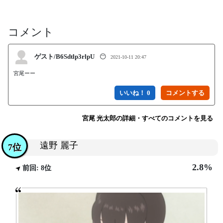
コメント
ゲスト/B6Sdtlp3rlpU
😶
2021-10-11 20:47
宮尾ーー
いいね！ 0
宮尾 光太郎の詳細・すべてのコメントを見る
遠野 麗子
7位
2.8%
前回: 8位