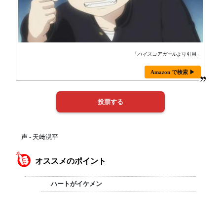
「
ハイスコアガール
より引用」
Amazon で検索 ▶
声 - 天﨑滉平
オススメのポイント
ハートがイケメン