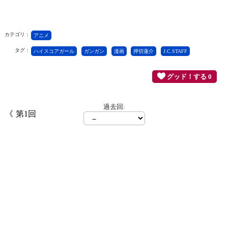
カテゴリ：
アニメ
タグ：
ハイスコアガール
ガンガン
漫画
押切蓮介
J.C.STAFF
グッド！する 0
過去回:
第1回