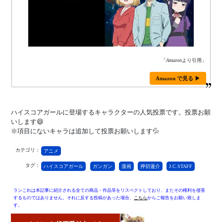
「
Amazon
より引用」
Amazon で見る ▶
ハイスコアガールに登場するキャラクターの人気投票です。投票お願
いします😄
※項目にないキャラは追加して投票お願いします💦
カテゴリ：
アニメ
タグ：
ハイスコアガール
ガンガン
漫画
押切蓮介
J.C.STAFF
ランこれは本記事に紹介される全ての商品・作品等をリスペクトしており、またその権利を侵害
するものではありません。それに反する投稿があった場合、
こちら
からご報告をお願い致しま
す。