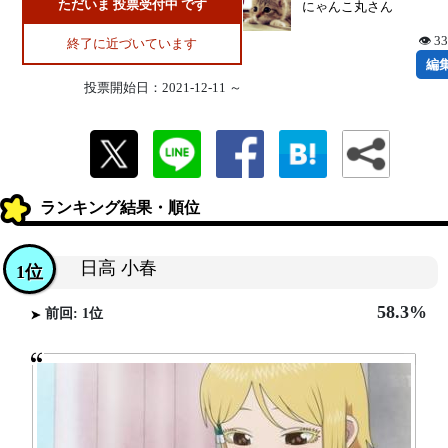
ただいま 投票受付中 です
にゃんこ丸さん
👁 3
終了に近づいています
編
投票開始日：2021-12-11 ～
ランキング結果・順位
日高 小春
1位
58.3%
前回: 1位