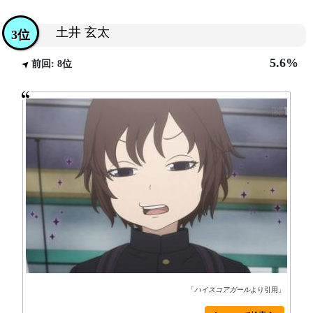
土井 玄太
3位
5.6%
前回: 8位
「
ハイスコアガール
より引用」