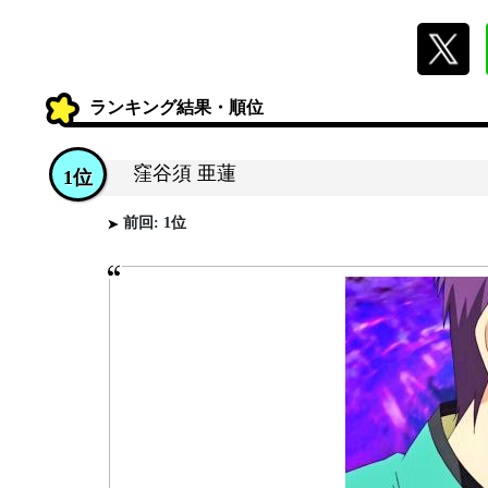
ランキング結果・順位
窪谷須 亜蓮
1位
前回: 1位