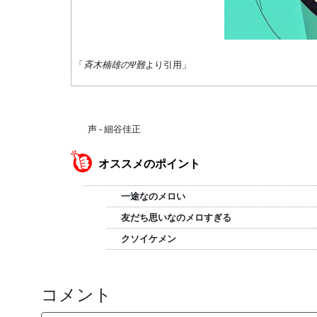
「
斉木楠雄のΨ難
より引用」
声 - 細谷佳正
オススメのポイント
一途なのメロい
友だち思いなのメロすぎる
クソイケメン
コメント