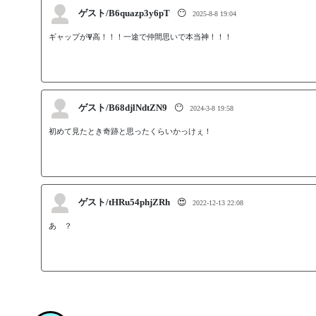
ゲスト/B6quazp3y6pT
😶
2025-8-8 19:04
ギャップがΨ高！！！一途で仲間思いで本当神！！！
ゲスト/B68djlNdtZN9
😶
2024-3-8 19:58
初めて見たとき奇跡と思ったくらいかっけぇ！
ゲスト/tHRu54phjZRh
😍
2022-12-13 22:08
あ゙？