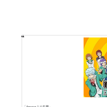
「
Amazon
より引用」