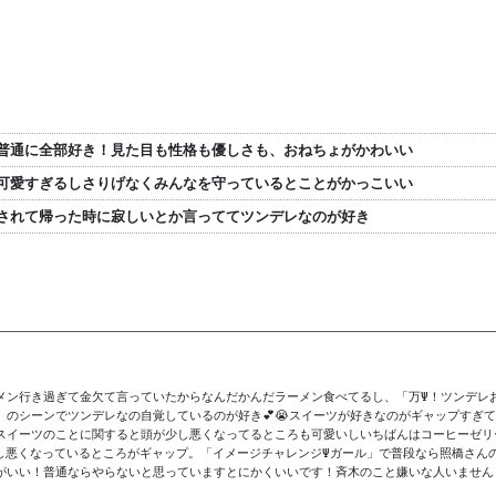
普通に全部好き！見た目も性格も優しさも、おねちょがかわいい
可愛すぎるしさりげなくみんなを守っているとことがかっこいい
されて帰った時に寂しいとか言っててツンデレなのが好き
メン行き過ぎて金欠て言っていたからなんだかんだラーメン食べてるし、「万Ψ！ツンデレ
シーンでツンデレなの自覚しているのが好き︎💕︎😭スイーツが好きなのがギャップすぎて好
スイーツのことに関すると頭が少し悪くなってるところも可愛いしいちばんはコーヒーゼリ
し悪くなっているところがギャップ。「イメージチャレンジΨガール」で普段なら照橋さん
がいい！普通ならやらないと思っていますとにかくいいです！斉木のこと嫌いな人いません