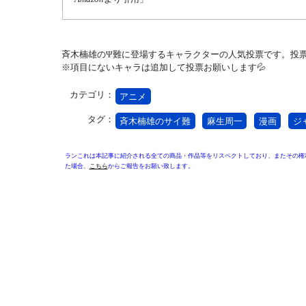
斉木楠雄のΨ難に登場するキャラクターの人気投票です。投票
※項目にないキャラは追加して投票お願いします💦
カテゴリ：
アニメ
タグ：
斉木楠雄のサイ難
麻生周一
漫画
ジ
ランこれは本記事に紹介される全ての商品・作品等をリスペクトしており、またその権
た場合、
こちら
からご報告をお願い致します。