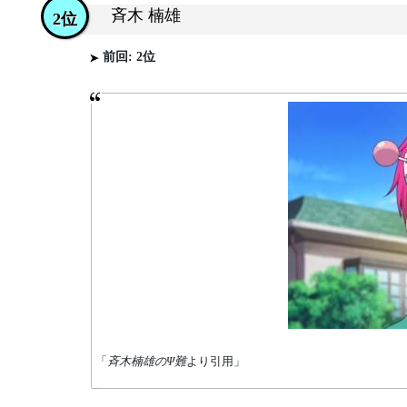
斉木 楠雄
2位
前回: 2位
「
斉木楠雄のΨ難
より引用」