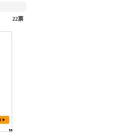
22票
索 ▶