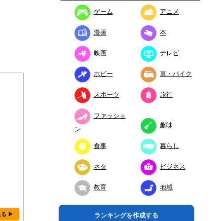
ゲーム
アニメ
漫画
本
映画
テレビ
ホビー
車・バイク
スポーツ
旅行
ファッショ
趣味
ン
食事
暮らし
ネタ
ビジネス
教育
地域
見る ▶
ランキングを作成する