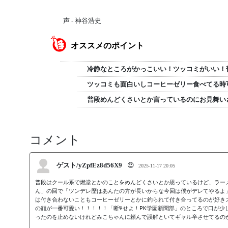
声 - 神谷浩史
オススメのポイント
冷静なところがかっこいい！ツッコミがいい！
ツッコミも面白いしコーヒーゼリー食べてる時
普段めんどくさいとか言っているのにお見舞い
コメント
ゲスト/yZpfEz8d56X9
😍
2025-11-17 20:05
普段はクール系で燃堂とかのことをめんどくさいとか思っているけど、ラー
ん」の回で「ツンデレ歴はあんたの方が長いからな今回は僕がデレてやるよ」の
は付き合わないこともコーヒーゼリーとかに釣られて付き合ってるのが好き
の顔が一番可愛い！！！！！「断Ψせよ！PK学園新聞部」のところで口が少
ったのを止めないけれどみこちゃんに頼んで誤解といてギャル卒させてるの