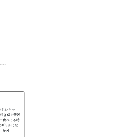
おじいちゃ
き😭✨️普段
ー食べてる時
のギャルにな
！多分