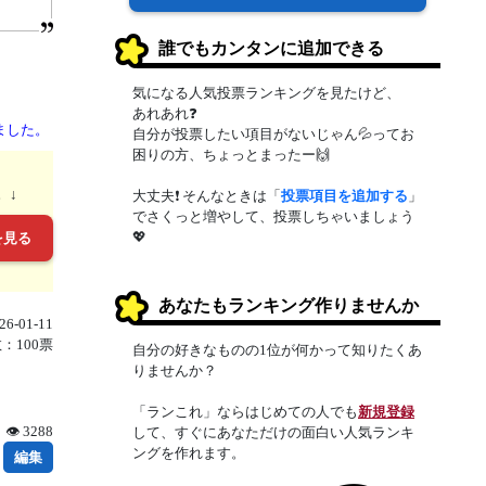
誰でもカンタンに追加できる
気になる人気投票ランキングを見たけど、
あれあれ❓
ました。
自分が投票したい項目がないじゃん💦ってお
困りの方、ちょっとまったー🙌
。↓
大丈夫❗ そんなときは「
投票項目を追加する
」
でさくっと増やして、投票しちゃいましょう
💖
を見る
あなたもランキング作りませんか
6-01-11
：100票
自分の好きなものの1位が何かって知りたくあ
りませんか？
「ランこれ」ならはじめての人でも
新規登録
👁 3288
して、すぐにあなただけの面白い人気ランキ
ングを作れます。
編集