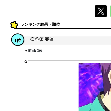
ランキング結果・順位
窪谷須 亜蓮
1位
前回: 3位