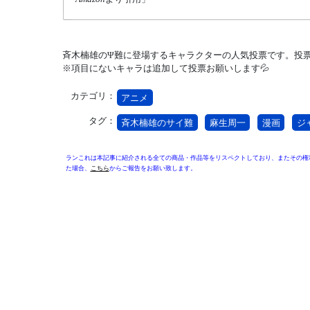
斉木楠雄のΨ難に登場するキャラクターの人気投票です。投票
※項目にないキャラは追加して投票お願いします💦
カテゴリ：
アニメ
タグ：
斉木楠雄のサイ難
麻生周一
漫画
ジ
ランこれは本記事に紹介される全ての商品・作品等をリスペクトしており、またその権
た場合、
こちら
からご報告をお願い致します。