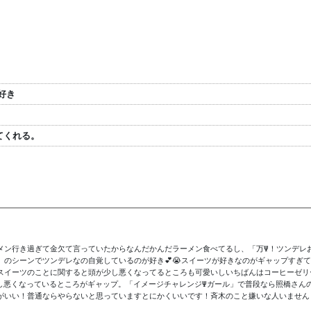
好き
てくれる。
メン行き過ぎて金欠て言っていたからなんだかんだラーメン食べてるし、「万Ψ！ツンデレ
シーンでツンデレなの自覚しているのが好き︎💕︎😭スイーツが好きなのがギャップすぎて好
スイーツのことに関すると頭が少し悪くなってるところも可愛いしいちばんはコーヒーゼリ
し悪くなっているところがギャップ。「イメージチャレンジΨガール」で普段なら照橋さん
がいい！普通ならやらないと思っていますとにかくいいです！斉木のこと嫌いな人いません