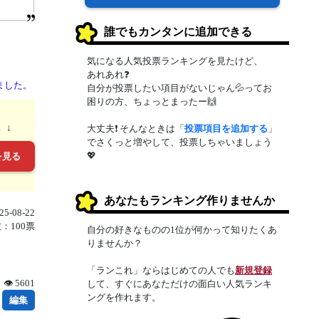
誰でもカンタンに追加できる
気になる人気投票ランキングを見たけど、
あれあれ❓
ました。
自分が投票したい項目がないじゃん💦ってお
困りの方、ちょっとまったー🙌
。↓
大丈夫❗ そんなときは「
投票項目を追加する
」
でさくっと増やして、投票しちゃいましょう
💖
を見る
あなたもランキング作りませんか
5-08-22
：100票
自分の好きなものの1位が何かって知りたくあ
りませんか？
「ランこれ」ならはじめての人でも
新規登録
👁 5601
して、すぐにあなただけの面白い人気ランキ
ングを作れます。
編集