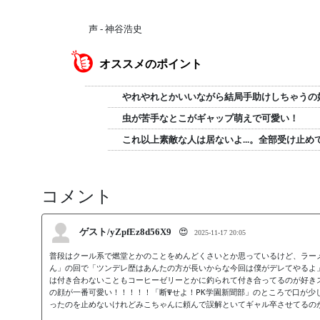
声 - 神谷浩史
オススメのポイント
やれやれとかいいながら結局手助けしちゃうの
虫が苦手なとこがギャップ萌えで可愛い！
これ以上素敵な人は居ないよ...。全部受け止め
コメント
ゲスト/yZpfEz8d56X9
😍
2025-11-17 20:05
普段はクール系で燃堂とかのことをめんどくさいとか思っているけど、ラー
ん」の回で「ツンデレ歴はあんたの方が長いからな今回は僕がデレてやるよ」の
は付き合わないこともコーヒーゼリーとかに釣られて付き合ってるのが好き
の顔が一番可愛い！！！！！「断Ψせよ！PK学園新聞部」のところで口が少
ったのを止めないけれどみこちゃんに頼んで誤解といてギャル卒させてるの