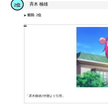
斉木 楠雄
2位
前回: 2位
「
斉木楠雄のΨ難
より引用」