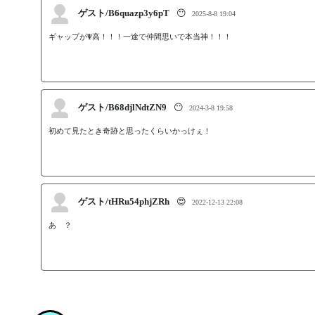
ゲスト/B6quazp3y6pT
😶
2025-8-8 19:04
ギャップがΨ高！！！一途で仲間思いで本当神！！！
ゲスト/B68djlNdtZN9
😶
2024-3-8 19:58
初めて見たとき奇跡と思ったくらいかっけぇ！
ゲスト/tHRu54phjZRh
😍
2022-12-13 22:08
あ゙？