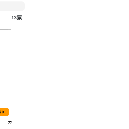
13票
索 ▶