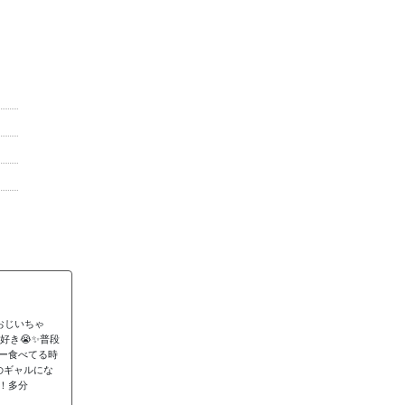
おじいちゃ
き😭✨️普段
ー食べてる時
のギャルにな
！多分