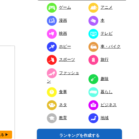
ゲーム
アニメ
漫画
本
映画
テレビ
ホビー
車・バイク
スポーツ
旅行
ファッショ
趣味
ン
食事
暮らし
ネタ
ビジネス
教育
地域
見る ▶
ランキングを作成する