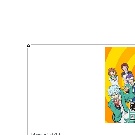
「
Amazon
より引用」