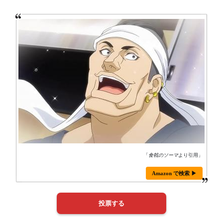
「
食戟のソーマ
より引用」
Amazon で検索 ▶