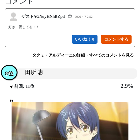
コメント
ゲスト/tGNuyHNhBZpd
😍
2020-4-7 2:52
好き！愛してる！！
いいね！ 0
タクミ・アルディーニの詳細・すべてのコメントを見る
田所 恵
8位
2.9%
前回: 11位