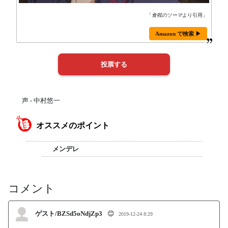
「
食戟のソーマ
より引用」
Amazon で検索 ▶
声 - 中村悠一
オススメのポイント
メンデレ
コメント
ゲスト/BZSd5oNdjZp3
😊
2019-12-24 8:29