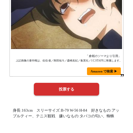
「
食戟のソーマ
より引用」
上記画像の著作権は、佐伯 俊／附田祐斗／森崎友紀／集英社／J.C.STAFFに帰属します。
Amazon で検索 ▶
身長:163cm スリーサイズ:B-79 W-56 H-84 好きなもの:アッ
プルティー、テニス観戦 嫌いなもの:タバコの匂い、蜘蛛