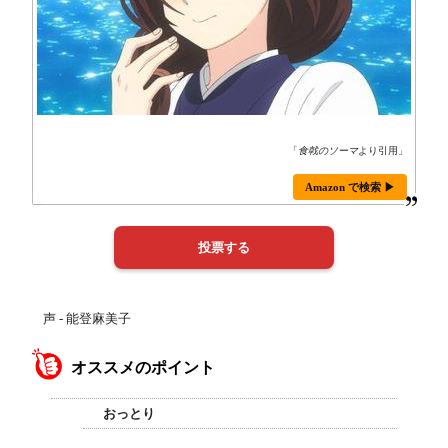
「
食戟のソーマ
より引用」
Amazon で検索 ▶
声 - 能登麻美子
オススメのポイント
おっとり