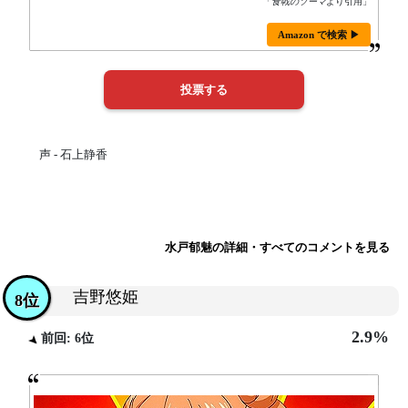
「
食戟のソーマ
より引用」
Amazon で検索 ▶
声 - 石上静香
水戸郁魅の詳細・すべてのコメントを見る
吉野悠姫
8位
2.9%
前回: 6位