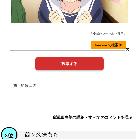
「
食戟のソーマ
より引用」
Amazon で検索 ▶
声 - 加隈亜衣
倉瀬真由美の詳細・すべてのコメントを見る
茜ヶ久保もも
8位