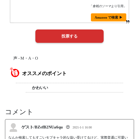
「
食戟のソーマ
より引用」
Amazon で検索 ▶
声 - M・A・O
オススメのポイント
かわいい
コメント
ゲスト/BZefB2NUa6qu
😍
2021-1-1 16:00
なんか検索してもすごいモブキャラ的な扱い受けてるけど、実際普通に可愛い