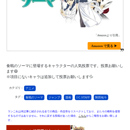
「
Amazon
より引用」
Amazon で見る ▶
食戟のソーマに登場するキャラクターの人気投票です。投票お願いし
ます😄
※項目にないキャラは追加して投票お願いします💦
カテゴリ：
アニメ
タグ：
食戟のソーマ
ジャンプ
漫画
J.C.STAFF
附田祐斗
ランこれは本記事に紹介される全ての商品・作品等をリスペクトしており、またその権利を侵害
するものではありません。それに反する投稿があった場合、
こちら
からご報告をお願い致しま
す。