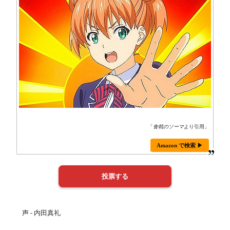
「
食戟のソーマ
より引用」
Amazon で検索 ▶
声 - 内田真礼