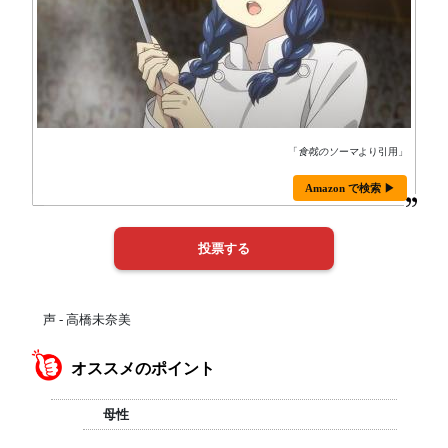
「
食戟のソーマ
より引用」
Amazon で検索 ▶
声 - 高橋未奈美
オススメのポイント
母性