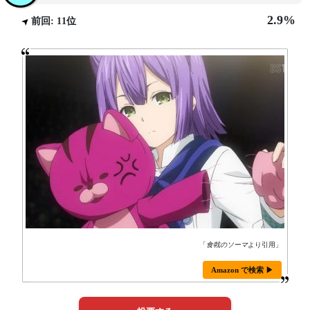
2.9%
前回: 11位
「
食戟のソーマ
より引用」
Amazon で検索 ▶