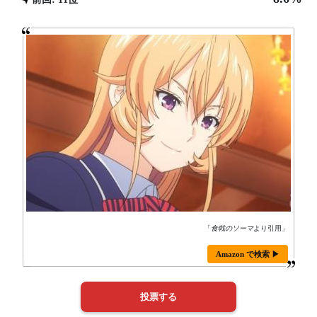
「
食戟のソーマ
より引用」
Amazon で検索 ▶