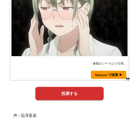
「
食戟のソーマ
より引用」
Amazon で検索 ▶
声 - 花澤香菜