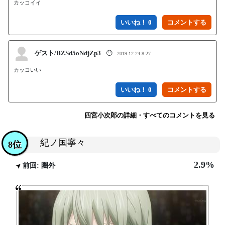
カッコイイ
いいね！ 0
ゲスト/BZSd5oNdjZp3
😶
2019-12-24 8:27
カッコいい
いいね！ 0
四宮小次郎の詳細・すべてのコメントを見る
紀ノ国寧々
8位
2.9%
前回: 圏外