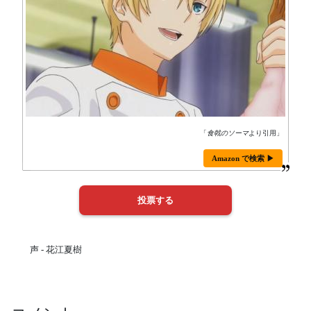
「
食戟のソーマ
より引用」
Amazon で検索 ▶
声 - 花江夏樹