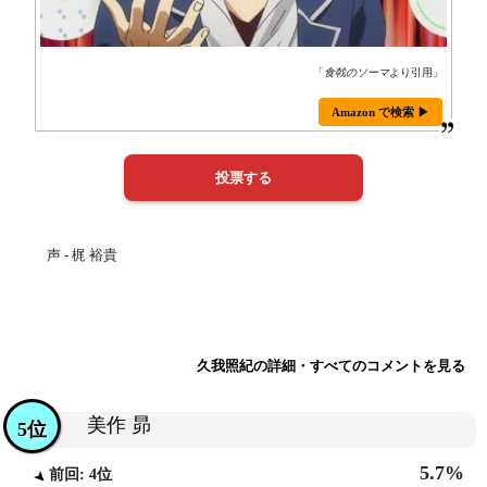
「
食戟のソーマ
より引用」
Amazon で検索 ▶
声 - 梶 裕貴
久我照紀の詳細・すべてのコメントを見る
美作 昴
5位
5.7%
前回: 4位