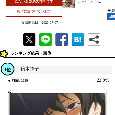
ただいま 投票受付中 です
にゃんこ丸さん
👁 2
終了に近づいています
編
投票開始日：2023-07-07 ～
ランキング結果・順位
鏑木祥子
1位
22.9%
前回: 11位