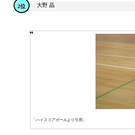
大野 晶
2位
「
ハイスコアガール
より引用」