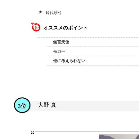
声 - 鈴代紗弓
オススメのポイント
無言天使
モガー
他に考えられない
大野 真
3位