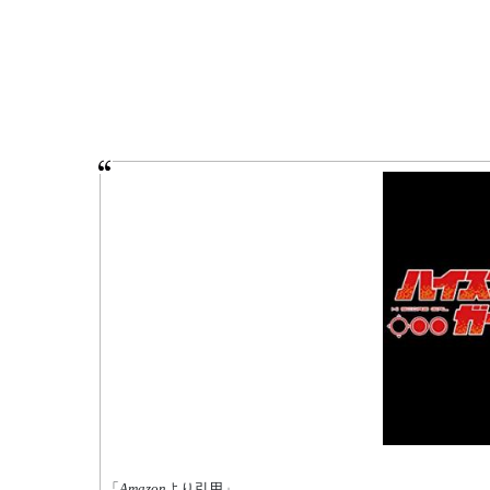
「
Amazon
より引用」