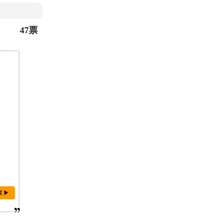
47票
索 ▶