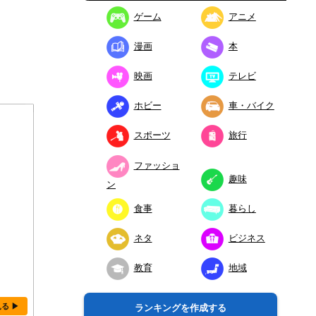
ゲーム
アニメ
漫画
本
映画
テレビ
ホビー
車・バイク
スポーツ
旅行
ファッショ
趣味
ン
食事
暮らし
ネタ
ビジネス
教育
地域
見る ▶
ランキングを作成する