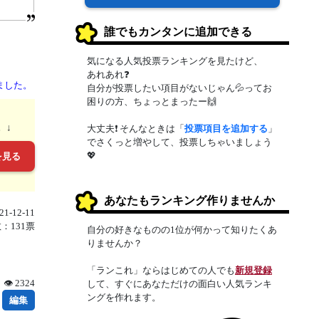
誰でもカンタンに追加できる
気になる人気投票ランキングを見たけど、
あれあれ❓
ました。
自分が投票したい項目がないじゃん💦ってお
困りの方、ちょっとまったー🙌
。↓
大丈夫❗ そんなときは「
投票項目を追加する
」
でさくっと増やして、投票しちゃいましょう
💖
を見る
あなたもランキング作りませんか
1-12-11
：131票
自分の好きなものの1位が何かって知りたくあ
りませんか？
「ランこれ」ならはじめての人でも
新規登録
👁 2324
して、すぐにあなただけの面白い人気ランキ
ングを作れます。
編集