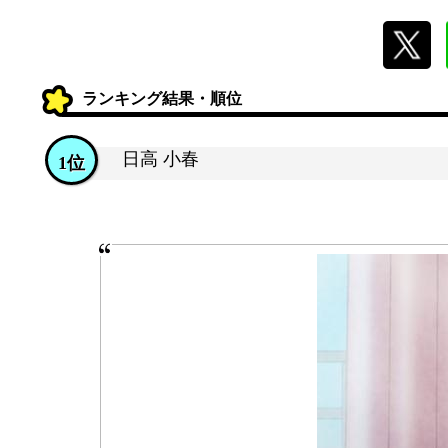
ランキング結果・順位
日高 小春
1位