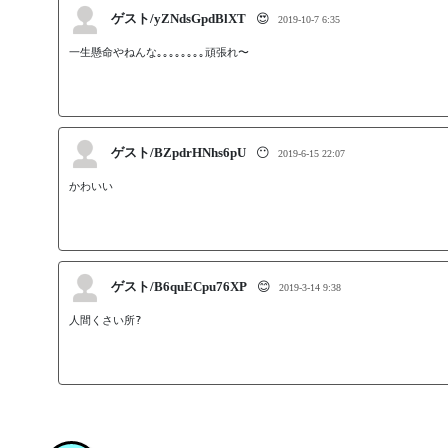
ゲスト/yZNdsGpdBlXT
😍
2019-10-7 6:35
ゲスト/BZpdrHNhs6pU
😶
2019-6-15 22:07
かわいい
ゲスト/B6quECpu76XP
😊
2019-3-14 9:38
人間くさい所?