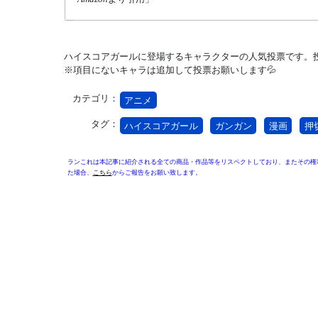
ハイスコアガールに登場するキャラクターの人気投票です。投
※項目にないキャラは追加して投票お願いします💦
カテゴリ：
アニメ
タグ：
ハイスコアガール
ガンガン
漫画
押
ランこれは本記事に紹介される全ての商品・作品等をリスペクトしており、またその権
た場合、
こちら
からご報告をお願い致します。