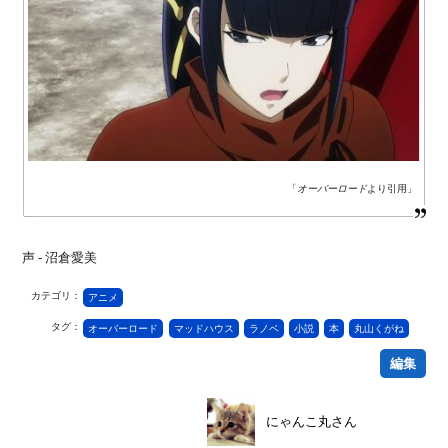
「
オーバーロード
より引用」
声 - 沼倉愛美
カテゴリ：
アニメ
タグ：
オーバーロード
マッドハウス
ラノベ
小説
本
丸山くがね
編集
にゃんこ丸さん