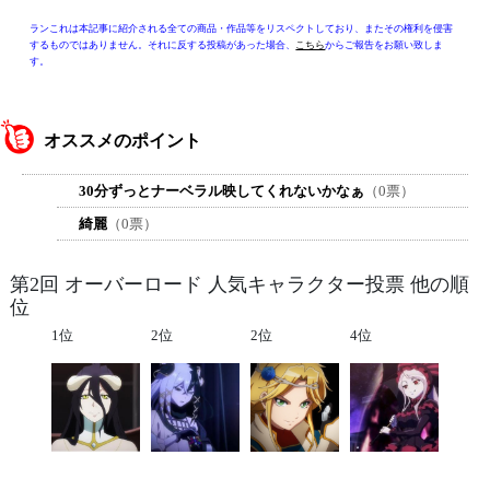
ランこれは本記事に紹介される全ての商品・作品等をリスペクトしており、またその権利を侵害
するものではありません。それに反する投稿があった場合、
こちら
からご報告をお願い致しま
す。
オススメのポイント
30分ずっとナーベラル映してくれないかなぁ
（0票）
綺麗
（0票）
第2回 オーバーロード 人気キャラクター投票 他の順
位
1位
2位
2位
4位