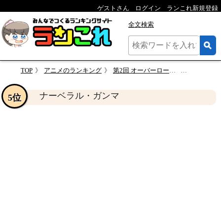
ゲストさん
ログイン
ランこれ新規登録
全文検索
TOP
アニメのランキング
第2回 オーバーロード 人気キャラクター投票
ナーベラ
ナーベラル・ガンマ
5位