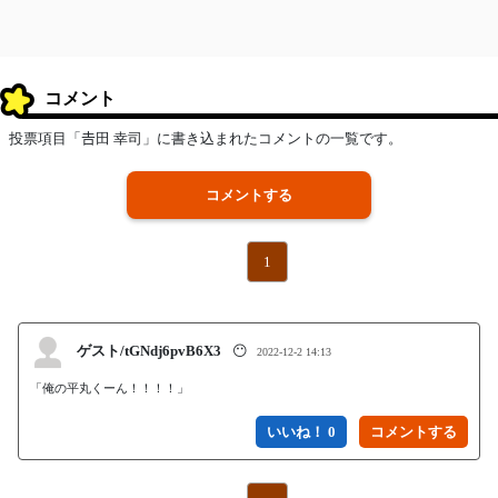
コメント
投票項目「𠮷田 幸司」に書き込まれたコメントの一覧です。
コメントする
1
ゲスト/tGNdj6pvB6X3
😶
2022-12-2 14:13
「俺の平丸くーん！！！！」
いいね！ 0