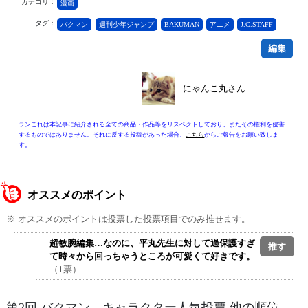
カテゴリ：
漫画
タグ：
バクマン
週刊少年ジャンプ
BAKUMAN
アニメ
J.C.STAFF
編集
にゃんこ丸さん
ランこれは本記事に紹介される全ての商品・作品等をリスペクトしており、またその権利を侵害
するものではありません。それに反する投稿があった場合、
こちら
からご報告をお願い致しま
す。
オススメのポイント
※ オススメのポイントは投票した投票項目でのみ推せます。
超敏腕編集…なのに、平丸先生に対して過保護すぎ
て時々から回っちゃうところが可愛くて好きです。
（1票）
第2回 バクマン。キャラクター人気投票 他の順位