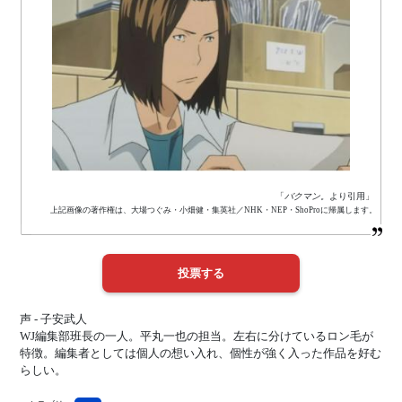
「
バクマン。
より引用」
上記画像の著作権は、大場つぐみ・小畑健・集英社／NHK・NEP・ShoProに帰属します。
声 - 子安武人
WJ編集部班長の一人。平丸一也の担当。左右に分けているロン毛が
特徴。編集者としては個人の想い入れ、個性が強く入った作品を好む
らしい。