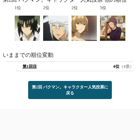
1位
2位
2位
5位
いままでの順位変動
第1回目
4位
（4票）
第2回 バクマン。キャラクター人気投票に
戻る