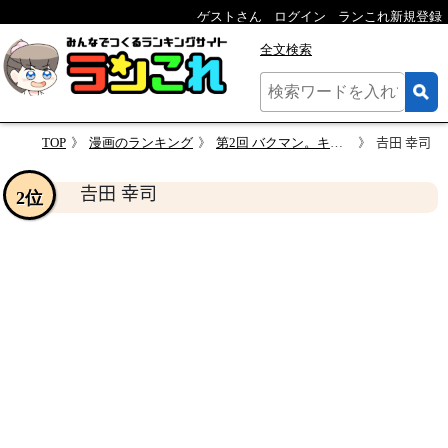
ゲストさん
ログイン
ランこれ新規登録
全文検索
TOP
漫画のランキング
第2回 バクマン。キャラクター人気投票
𠮷田 幸司
𠮷田 幸司
2位