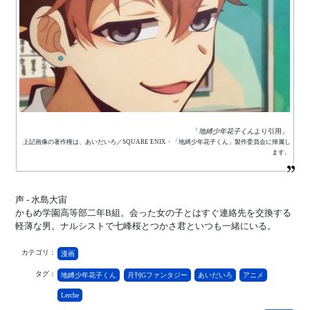
「
地縛少年花子くん
より引用」
上記画像の著作権は、あいだいろ／SQUARE ENIX・「地縛少年花子くん」製作委員会に帰属し
ます。
声 - 水島大宙
かもめ学園高等部二年B組。会った女の子とはすぐ連絡先を交換する
軽薄な男。ナルシストで七峰桜とつかさ君といつも一緒にいる。
カテゴリ：
漫画
タグ：
地縛少年花子くん
月刊Gファンタジー
あいだいろ
アニメ
Lerche