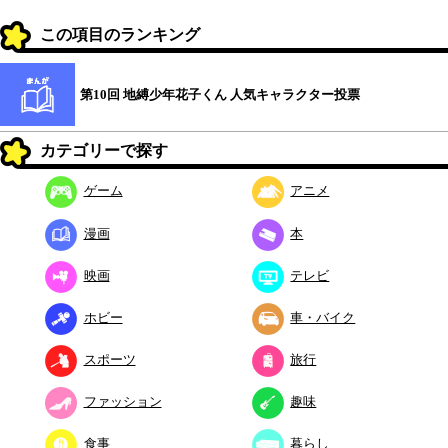
この項目のランキング
第10回 地縛少年花子くん 人気キャラクター投票
カテゴリーで探す
ゲーム
アニメ
漫画
本
映画
テレビ
ホビー
車・バイク
スポーツ
旅行
ファッション
趣味
食事
暮らし