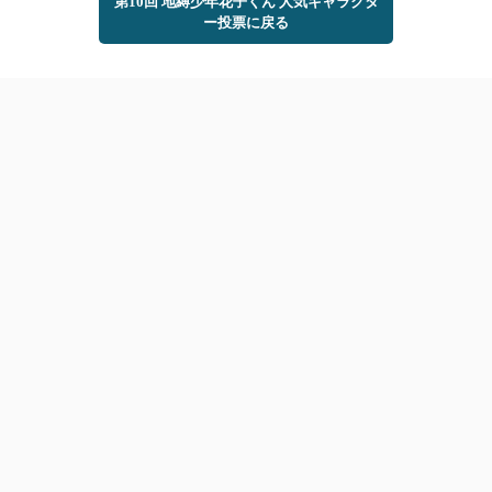
第10回 地縛少年花子くん 人気キャラクタ
ー投票に戻る