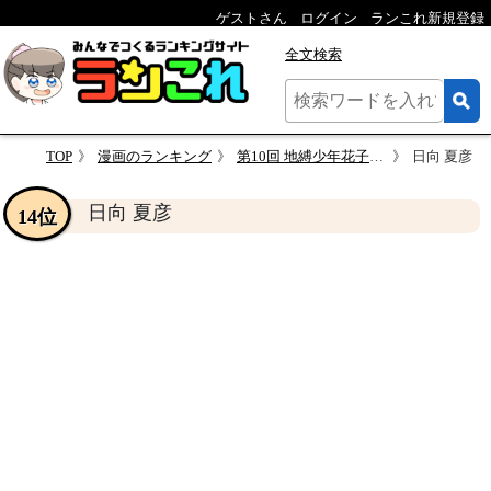
ゲストさん
ログイン
ランこれ新規登録
全文検索
TOP
漫画のランキング
第10回 地縛少年花子くん 人気キャラクター投票
日向 夏彦
日向 夏彦
14位