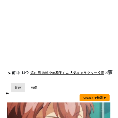
3票
前回: 14位
第10回 地縛少年花子くん 人気キャラクター投票
Amazon で検索 ▶