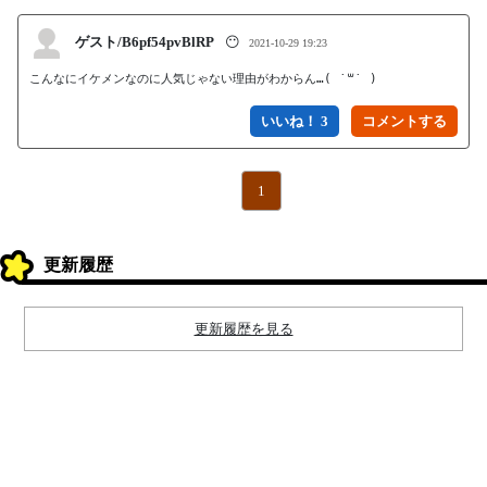
ゲスト/B6pf54pvBlRP
😶
2021-10-29 19:23
こんなにイケメンなのに人気じゃない理由がわからん…( ˙꒳˙ )
いいね！ 3
1
更新履歴
更新履歴を見る