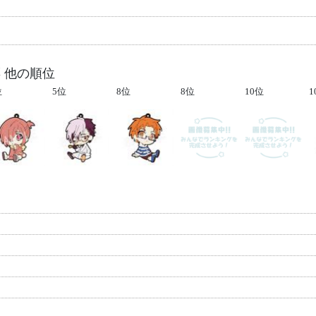
 他の順位
位
5位
8位
8位
10位
1