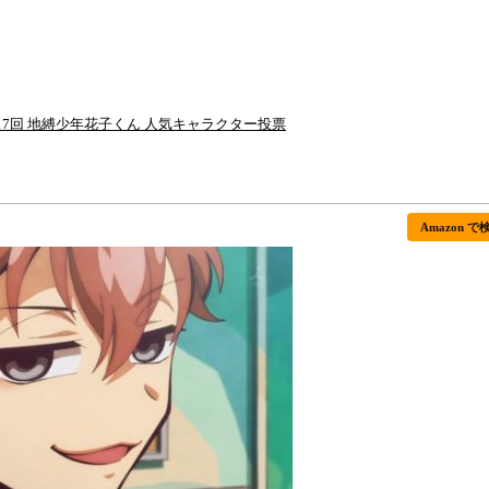
17回 地縛少年花子くん 人気キャラクター投票
Amazon で