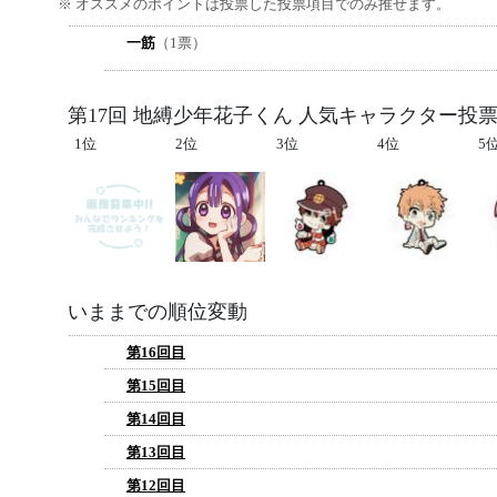
※ オススメのポイントは投票した投票項目でのみ推せます。
一筋
（1票）
第17回 地縛少年花子くん 人気キャラクター投票
1位
2位
3位
4位
5
いままでの順位変動
第16回目
第15回目
第14回目
第13回目
第12回目