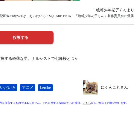
「
地縛少年花子くん
よ
記画像の著作権は、あいだいろ／SQUARE ENIX・「地縛少年花子くん」製作委員会に帰
交換する軽薄な男。ナルシストで七峰桜とつか
にゃんこ丸さん
いだいろ
アニメ
Lerche
利を侵害するものではありません。それに反する投稿があった場合、
こちら
からご報告をお願い致します。