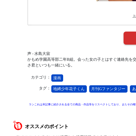
上
声 - 水島大宙
かもめ学園高等部二年B組。会った女の子とはすぐ連絡先を
さ君といつも一緒にいる。
カテゴリ：
漫画
タグ：
地縛少年花子くん
月刊Gファンタジー
あ
ランこれは本記事に紹介される全ての商品・作品等をリスペクトしており、またその権
オススメのポイント