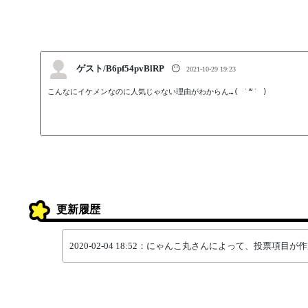
ゲスト/B6pf54pvBlRP
😶
2021-10-29 19:23
こんなにイケメンなのに人気じゃない理由がわからん…( ˙꒳˙ )
更新履歴
2020-02-04 18:52：にゃんこ丸さんによって、投票項目