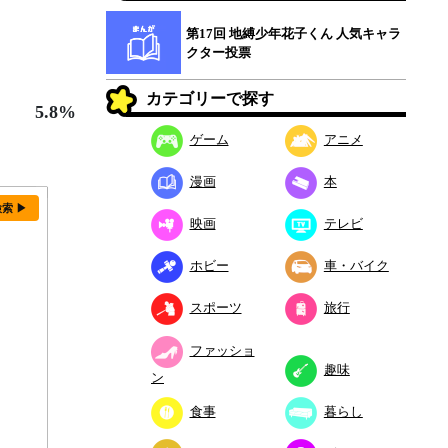
第17回 地縛少年花子くん 人気キャラ
クター投票
カテゴリーで探す
5.8%
ゲーム
アニメ
漫画
本
検索 ▶
映画
テレビ
ホビー
車・バイク
スポーツ
旅行
ファッショ
趣味
ン
食事
暮らし