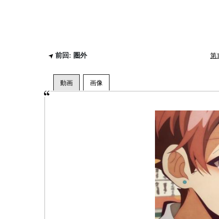
前回: 圏外
第