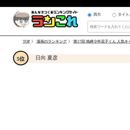
両方
タイト
TOP
漫画のランキング
第17回 地縛少年花子くん 人気
日向 夏彦
5位