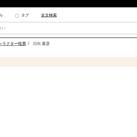
ル
タグ
全文検索
キャラクター投票
日向 夏彦