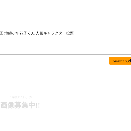
7回 地縛少年花子くん 人気キャラクター投票
Amazon で
「赤根スミレ」の
画像募集中!!