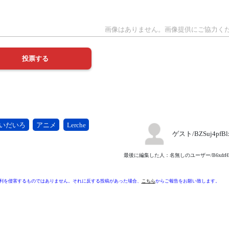
いだいろ
アニメ
Lerche
ゲスト/BZSuj4pfB
最後に編集した人：名無しのユーザー/B6xdrHN
利を侵害するものではありません。それに反する投稿があった場合、
こちら
からご報告をお願い致します。