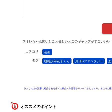
スミレちゃん怖いとこと優しいとこのギャップがすごいいい
カテゴリ：
漫画
タグ：
地縛少年花子くん
月刊Gファンタジー
あ
ランこれは本記事に紹介される全ての商品・作品等をリスペクトしており、またその権
オススメのポイント