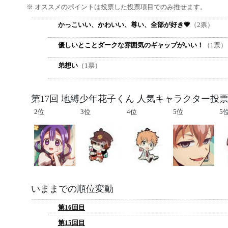
※ オススメのポイントは投票した投票項目でのみ推せます。
かっこいい、かわいい、尊い、全部が好き💗
（2票）
優しいとことダークな雰囲気のギャップがいい！
（1票）
弟想い
（1票）
第17回 地縛少年花子くん 人気キャラクター投票
2位
3位
4位
5位
5
いままでの順位変動
第16回目
第15回目