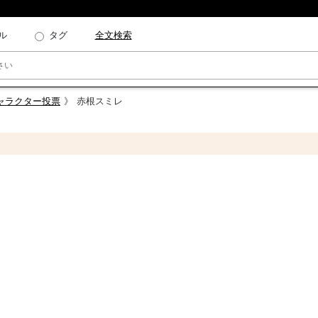
ル
タグ
全文検索
キャラクター投票
赤根スミレ