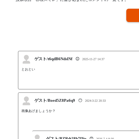
ゲスト/t6qdB6NdslNf
😊
2025-11-27 14:37
とおとい
ゲスト/Boed5Z8Pa6q9
😶
2024-3-22 20:33
画像あげましょうか？
ゲスト/BZRdt28h7lNu
😍
2026-7-4 9:30