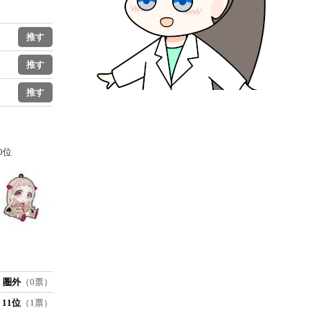
0位
圏外
（0票）
11位
（1票）