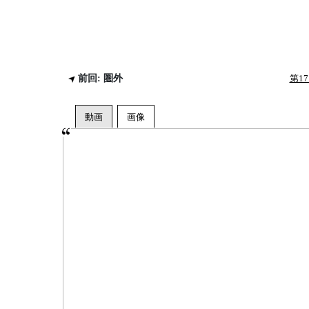
前回: 圏外
第1