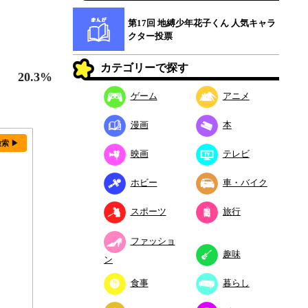
第17回 地縛少年花子くん 人気キャラ
クター投票
カテゴリーで探す
20.3%
ゲーム
アニメ
漫画
本
検索 ▶
映画
テレビ
ホビー
車・バイク
スポーツ
旅行
ファッショ
趣味
ン
食事
暮らし