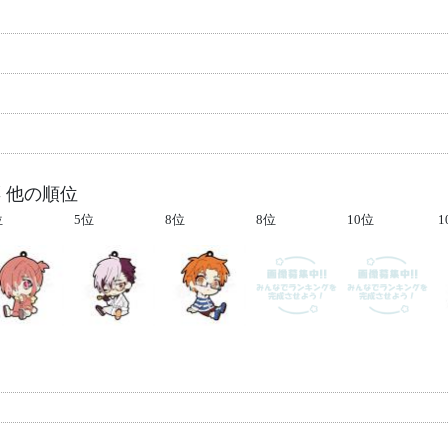
 他の順位
位
5位
8位
8位
10位
1