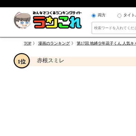
両方
タイト
TOP
漫画のランキング
第17回 地縛少年花子くん 人気
赤根スミレ
1位