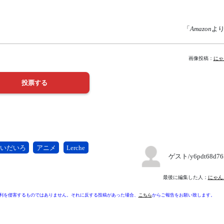
「
Amazon
よ
画像投稿：
にゃ
いだいろ
アニメ
Lerche
ゲスト/y6pdt68d7
最後に編集した人：
にゃん
利を侵害するものではありません。それに反する投稿があった場合、
こちら
からご報告をお願い致します。