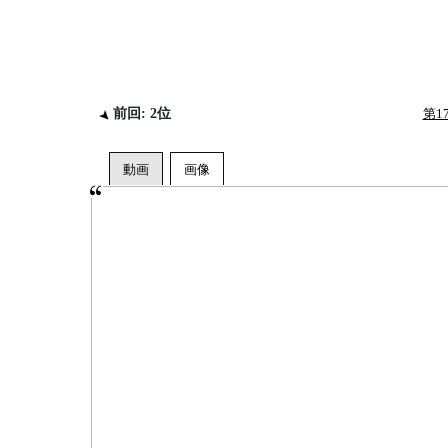
前回: 2位
第1