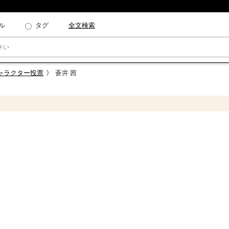
ル
タグ
全文検索
キャラクター投票
蒼井 茜