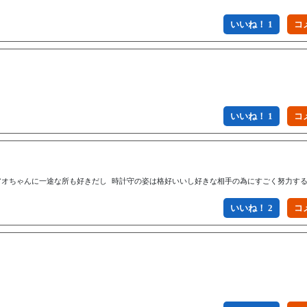
いいね！ 1
いいね！ 1
アオちゃんに一途な所も好きだし 時計守の姿は格好いいし好きな相手の為にすごく努力する
いいね！ 2