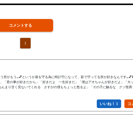
コメントする
1
う所がもう…💕というか葵を守る為に時計守になって、影で守ってる所が好きなんです…💕
って、「君の事が好きだから」「好きだよ　一生好きだ」「僕はアオちゃんが好きだよ」「大
あんまり甘く見ないでくれる　さすがの僕もちょっと怒るよ」「その子に触るな　クソ怪異
いいね！ 1