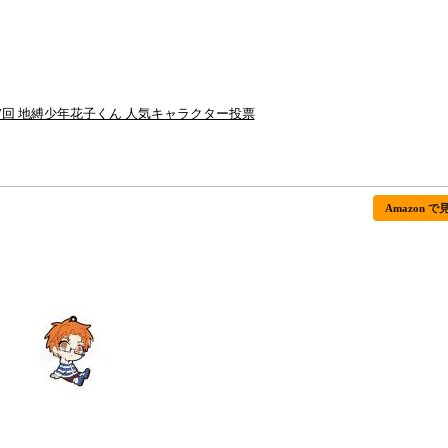
7回 地縛少年花子くん 人気キャラクター投票
Amazon で