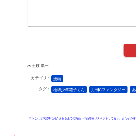
cv.土岐 隼一
カテゴリ：
漫画
タグ：
地縛少年花子くん
月刊Gファンタジー
あ
ランこれは本記事に紹介される全ての商品・作品等をリスペクトしており、またその権