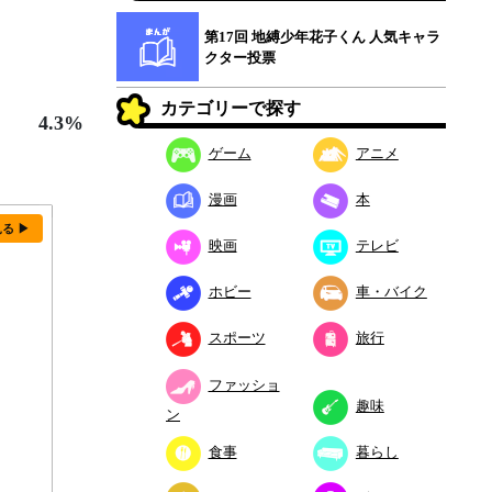
第17回 地縛少年花子くん 人気キャラ
クター投票
カテゴリーで探す
4.3%
ゲーム
アニメ
漫画
本
見る ▶
映画
テレビ
ホビー
車・バイク
スポーツ
旅行
ファッショ
趣味
ン
食事
暮らし