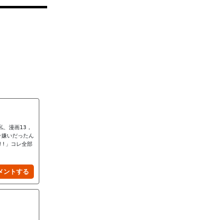
私、漫画13，
ッ嫌いだったん
!!」コレ全部