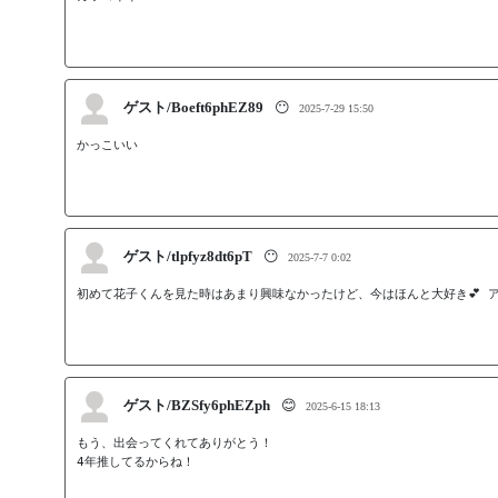
ゲスト/Boeft6phEZ89
😶
2025-7-29 15:50
ゲスト/tlpfyz8dt6pT
😶
2025-7-7 0:02
初めて花子くんを見た時はあまり興味なかったけど、今はほんと大好き💕 
ゲスト/BZSfy6phEZph
😊
2025-6-15 18:13
もう、出会ってくれてありがとう！

4年推してるからね！