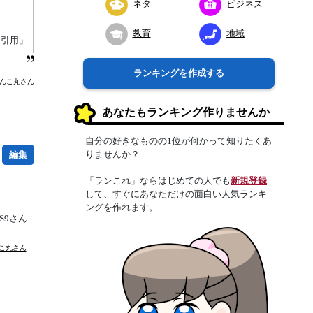
ネタ
ビジネス
教育
地域
り引用」
ランキングを作成する
んこ丸さん
あなたもランキング作りませんか
自分の好きなものの1位が何かって知りたくあ
りませんか？
編集
「ランこれ」ならはじめての人でも
新規登録
して、すぐにあなただけの面白い人気ランキ
ングを作れます。
6S9さん
こ丸さん