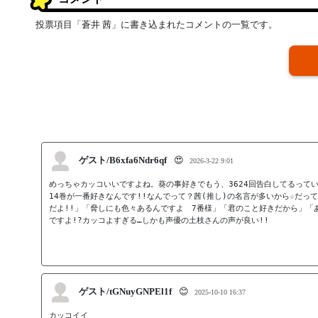
投票項目「蒼井 茜」に書き込まれたコメントの一覧です。
ゲスト/B6xfa6Ndr6qf
😍
2026-3-22 9:01
めっちゃカッコいいですよね。葵の事好きでもう、3624回告白してるってい
14巻が一番好きなんです!!なんでって？茜(推し)の名言が多いから☆だ
だよ!!」「脅しにも色々あるんですよ　7番様」「君のこと好きだから」「
ですよ!?カッコよすぎる…しかも声優の土枝さんの声が良い!!
ゲスト/tGNuyGNPEl1f
😊
2025-10-10 16:37
カッコイイ