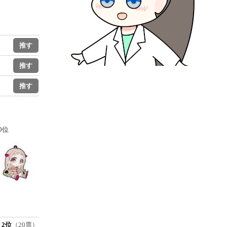
0位
2位
（20票）