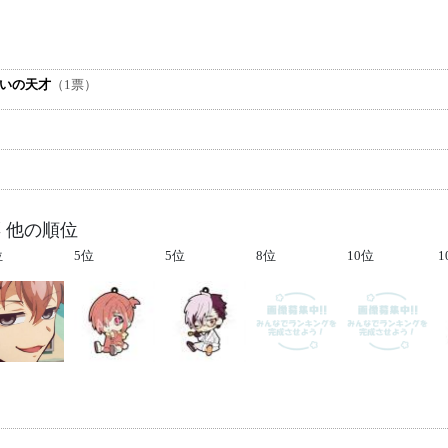
多いの天才
（1票）
 他の順位
位
5位
5位
8位
10位
1