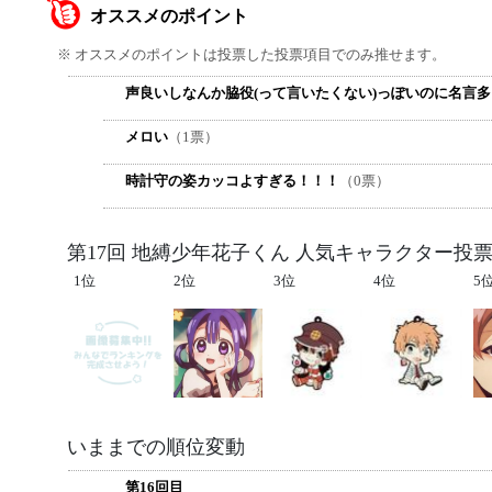
オススメのポイント
※ オススメのポイントは投票した投票項目でのみ推せます。
声良いしなんか脇役(って言いたくない)っぽいのに名言
メロい
（1票）
時計守の姿カッコよすぎる！！！
（0票）
第17回 地縛少年花子くん 人気キャラクター投票
1位
2位
3位
4位
5
いままでの順位変動
第16回目