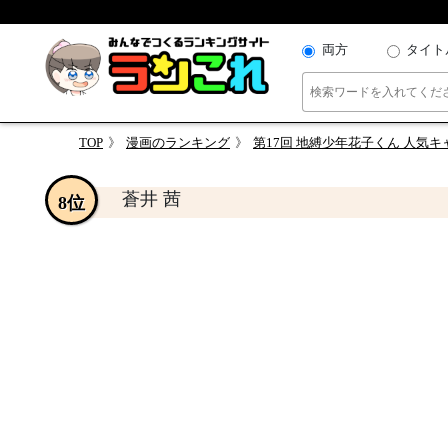
両方
タイト
TOP
漫画のランキング
第17回 地縛少年花子くん 人気
蒼井 茜
8位