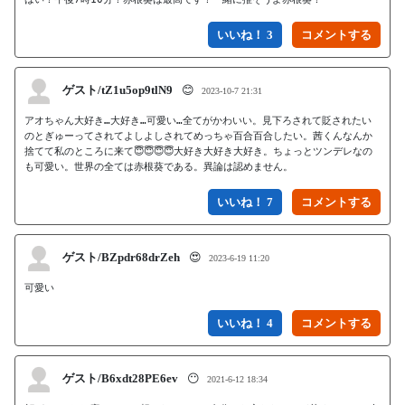
いいね！ 3
ゲスト/tZ1u5op9tlN9
😊
2023-10-7 21:31
アオちゃん大好き…大好き…可愛い…全てがかわいい。見下ろされて貶されたい
のとぎゅーってされてよしよしされてめっちゃ百合百合したい。茜くんなんか
捨てて私のところに来て😇😇😇😇大好き大好き大好き。ちょっとツンデレなの
も可愛い。世界の全ては赤根葵である。異論は認めません。
いいね！ 7
ゲスト/BZpdr68drZeh
😍
2023-6-19 11:20
いいね！ 4
ゲスト/B6xdt28PE6ev
😶
2021-6-12 18:34