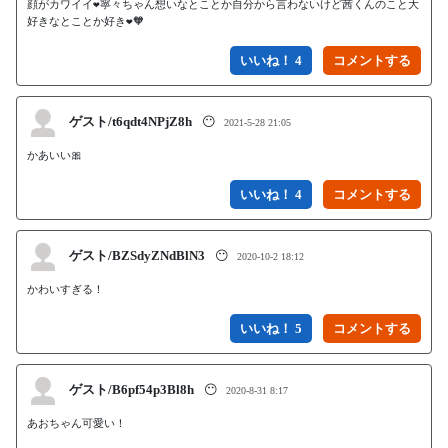
顔がカワイイ❤️寧々ちゃん想いなとことか自分から言わないけど茜くんのこと大
好きなとことか好き❤️🧡
いいね！ 4
ゲスト/t6qdt4NPjZ8h
😶
2021-5-28 21:05
かあいい🎀
いいね！ 4
ゲスト/BZSdyZNdBlN3
😶
2020-10-2 18:12
かわいすぎる！
いいね！ 5
ゲスト/B6pf54p3Bl8h
😶
2020-8-31 8:17
あおちゃん可愛い！