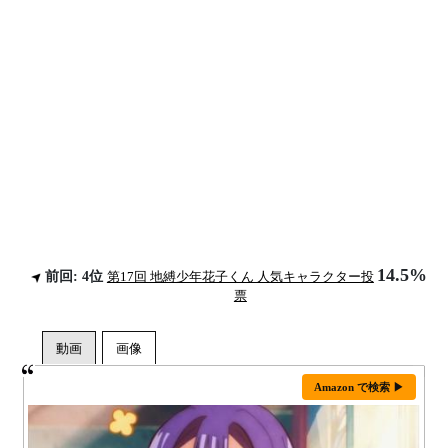
14.5%
前回: 4位
第17回 地縛少年花子くん 人気キャラクター投
票
Amazon で検索 ▶