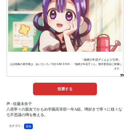
「
地縛少年花子くん
より引用」
上記画像の著作権は、あいだいろ／SQUARE ENIX・「地縛少年花子くん」製作委員会に帰属し
ます。
声 - 佐藤未奈子
八尋寧々の親友でかもめ学園高等部一年A組。噂好きで寧々に様々な
七不思議の噂を教える。
カテゴリ：
漫画