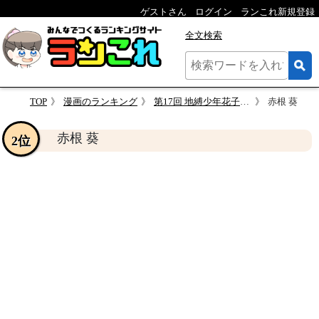
ゲストさん
ログイン
ランこれ新規登録
全文検索
TOP
漫画のランキング
第17回 地縛少年花子くん 人気キャラクター投票
赤根 葵
赤根 葵
2位