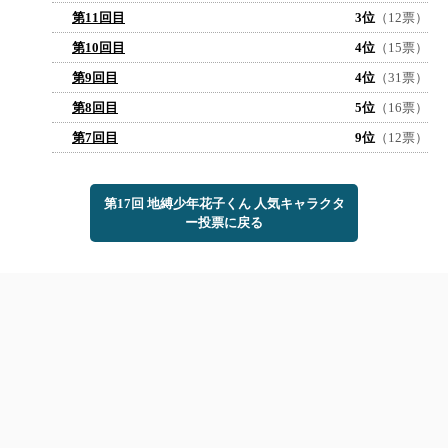
第11回目
3位
（12票）
第10回目
4位
（15票）
第9回目
4位
（31票）
第8回目
5位
（16票）
第7回目
9位
（12票）
第17回 地縛少年花子くん 人気キャラクタ
ー投票に戻る