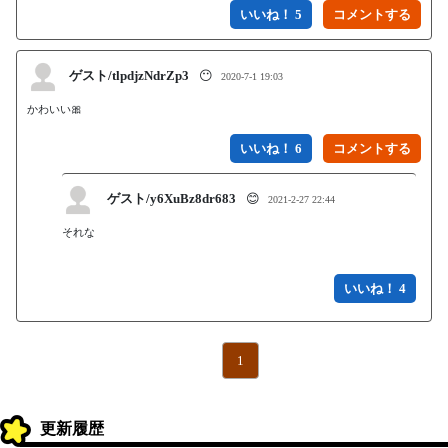
いいね！ 5
ゲスト/tlpdjzNdrZp3
😶
2020-7-1 19:03
かわいい🎀
いいね！ 6
ゲスト/y6XuBz8dr683
😊
2021-2-27 22:44
それな

いいね！ 4
1
更新履歴