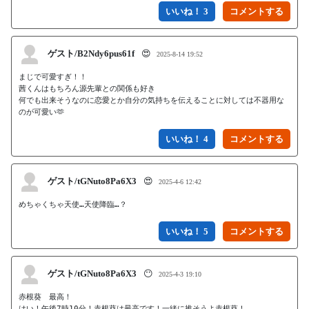
いいね！ 3
ゲスト/B2Ndy6pus61f
😍
2025-8-14 19:52
まじで可愛すぎ！！

茜くんはもちろん源先輩との関係も好き

何でも出来そうなのに恋愛とか自分の気持ちを伝えることに対しては不器用な
のが可愛い🫶
いいね！ 4
ゲスト/tGNuto8Pa6X3
😍
2025-4-6 12:42
めちゃくちゃ天使…天使降臨…？
いいね！ 5
ゲスト/tGNuto8Pa6X3
😶
2025-4-3 19:10
赤根葵　最高！

はい！午後7時10分！赤根葵は最高です！一緒に推そうよ赤根葵！