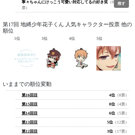
寧々ちゃんにけっこう可愛い対応してるの好き笑
（0
票）
第17回 地縛少年花子くん 人気キャラクター投票 他の
順位
1位
3位
4位
5位
いままでの順位変動
第16回目
4位
（8票）
第15回目
8位
（4票）
第14回目
6位
（5票）
第13回目
5位
（12票）
第12回目
3位
（17票）