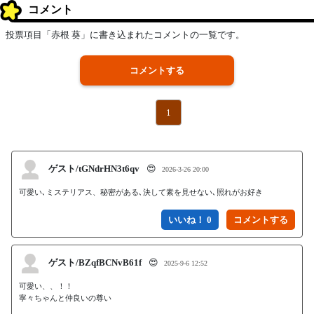
コメント
投票項目「赤根 葵」に書き込まれたコメントの一覧です。
コメントする
1
ゲスト/tGNdrHN3t6qv
😍
2026-3-26 20:00
可愛い､ミステリアス、秘密がある､決して素を見せない､照れがお好き
いいね！ 0
ゲスト/BZqfBCNvB61f
😍
2025-9-6 12:52
可愛い、、！！

寧々ちゃんと仲良いの尊い