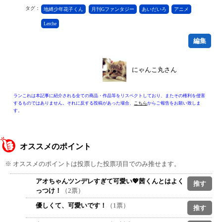
タグ：
地縛少年花子くん
月刊Gファンタジー
あいだいろ
アニメ
Lerche
編集
にゃんこ丸さん
ランこれは本記事に紹介される全ての商品・作品等をリスペクトしており、またその権利を侵害
するものではありません。それに反する投稿があった場合、
こちら
からご報告をお願い致しま
す。
オススメのポイント
※ オススメのポイントは投票した投票項目でのみ推せます。
アオちゃんツンデレすぎて可愛い💖茜くんとはよく
っつけ！
（2票）
優しくて、可愛いです！
（1票）