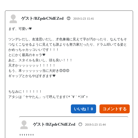
ゲスト/BZpdrCNdEZed
😍
2019-5-23 15:41
まず、可愛い💗

ツンデレだし、友達思いだし、才色兼備に見えて字が汚かったり、なんでもそ
つなくこなせるように見えても誰よりも努力家だったり、ドラム叩いてる姿と
かめっちゃカッコいいです！！！　

とにかく最高のキャラ💗

あと、スタイルも良いし、頭も良い！！！

天才かッッッッッッ！！！！！

もう、本ッッッッッッ当に大好き😍😍😍

ギャップとかもやばすぎます💗

ちなみに！！！！！！

いいね！ 0
ゲスト/BZpdrCNdEZed
😶
2019-5-23 15:44
↑↑↑↑↑↑↑
