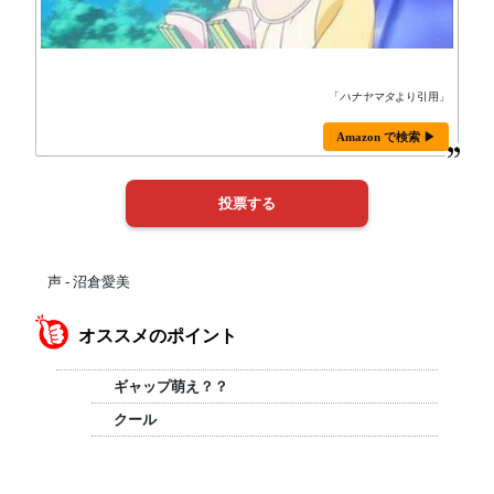
「
ハナヤマタ
より引用」
Amazon で検索 ▶
声 - 沼倉愛美
オススメのポイント
ギャップ萌え？？
クール