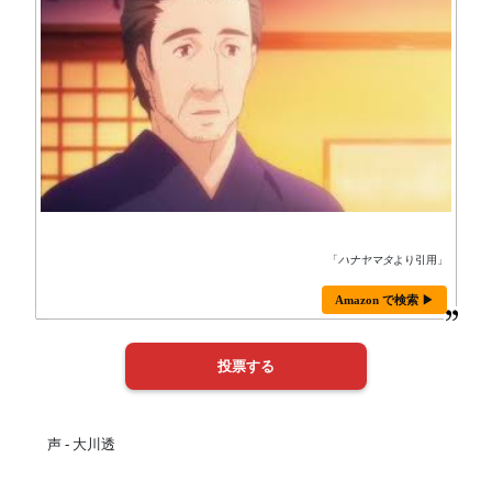
「
ハナヤマタ
より引用」
Amazon で検索 ▶
声 - 大川透