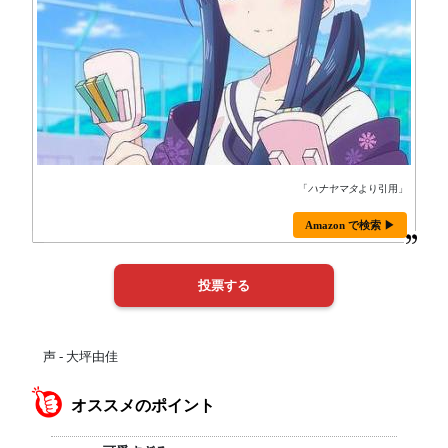
「
ハナヤマタ
より引用」
Amazon で検索 ▶
声 - 大坪由佳
オススメのポイント