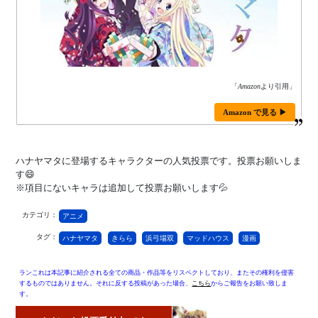
「
Amazon
より引用」
Amazon で見る ▶
ハナヤマタに登場するキャラクターの人気投票です。投票お願いしま
す😄
※項目にないキャラは追加して投票お願いします💦
カテゴリ：
アニメ
タグ：
ハナヤマタ
きらら
浜弓場双
マッドハウス
漫画
ランこれは本記事に紹介される全ての商品・作品等をリスペクトしており、またその権利を侵害
するものではありません。それに反する投稿があった場合、
こちら
からご報告をお願い致しま
す。