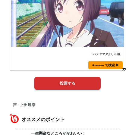
「
ハナヤマタ
より引用」
Amazon で検索 ▶
声 - 上田麗奈
オススメのポイント
一生懸命なところがかわいい！