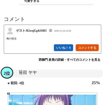
可愛すぎる
コメント
ゲスト/B2eujGph56R3
😍
2019-11-24 23:39
俺の彼女
いいね！ 0
西御門 多美の詳細・すべてのコメントを見る
笹目 ヤヤ
2位
25%
前回: 4位