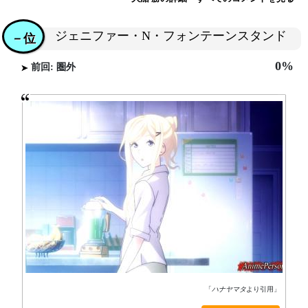
ジェニファー・N・フォンテーンスタンド
－位
0%
前回: 圏外
「
ハナヤマタ
より引用」