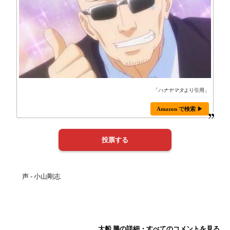
「
ハナヤマタ
より引用」
Amazon で検索 ▶
声 - 小山剛志
大船 勝の詳細・すべてのコメントを見る