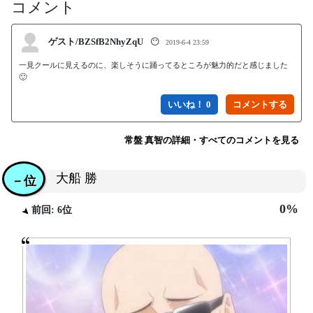
コメント
ゲスト/BZSfB2NhyZqU
😶
2019-6-4 23:59
一見クールに見えるのに、楽しそうに踊ってるところが魅力的だと感じました
🙂
いいね！ 0
常盤 真智の詳細・すべてのコメントを見る
大船 勝
－位
0%
前回: 6位