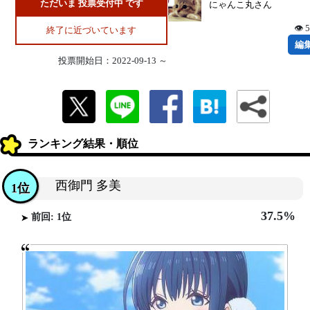
ただいま 投票受付中 です
にゃんこ丸さん
👁 
終了に近づいています
編
投票開始日：2022-09-13 ～
ランキング結果・順位
西御門 多美
1位
37.5%
前回: 1位