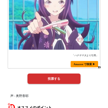
「
ハナヤマタ
より引用」
Amazon で検索 ▶
声 - 奥野香耶
オススメのポイント