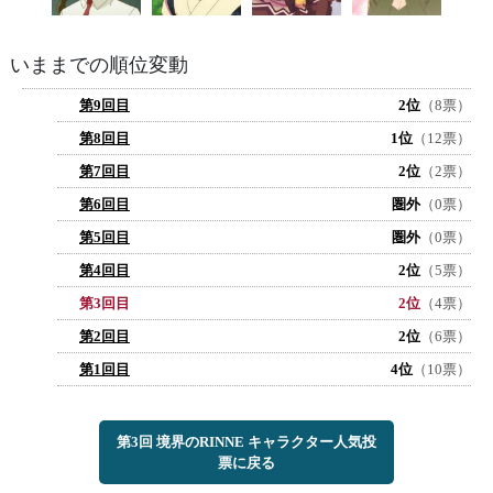
いままでの順位変動
第9回目
2位
（8票）
第8回目
1位
（12票）
第7回目
2位
（2票）
第6回目
圏外
（0票）
第5回目
圏外
（0票）
第4回目
2位
（5票）
第3回目
2位
（4票）
第2回目
2位
（6票）
第1回目
4位
（10票）
第3回 境界のRINNE キャラクター人気投
票に戻る