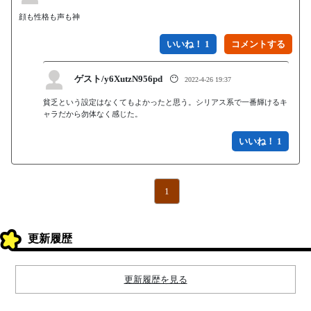
顔も性格も声も神
いいね！ 1
ゲスト/y6XutzN956pd
😶
2022-4-26 19:37
貧乏という設定はなくてもよかったと思う。シリアス系で一番輝けるキ
ャラだから勿体なく感じた。
いいね！ 1
1
更新履歴
更新履歴を見る