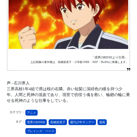
「
境界のRINNE
より引用」
上記画像の著作権は、高橋留美子・小学館 NHK・NEP・ShoProに帰属します。
声 - 石川界人
三界高校1年4組で席は桜の右隣。赤い短髪に深緋色の瞳を持つ少
年。人間と死神の混血であり、現世で彷徨う魂を救い、輪廻の輪に乗
せる死神のような仕事をしている。
カテゴリ：
アニメ
タグ：
境界のRINNE
高橋留美子
週刊少年サンデー
漫画
ブレインズ・ベース