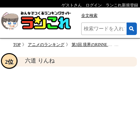
ゲストさん
ログイン
ランこれ新規登録
全文検索
TOP
アニメのランキング
第3回 境界のRINNE キャラクター人気投票
六道 りん
六道 りんね
2位