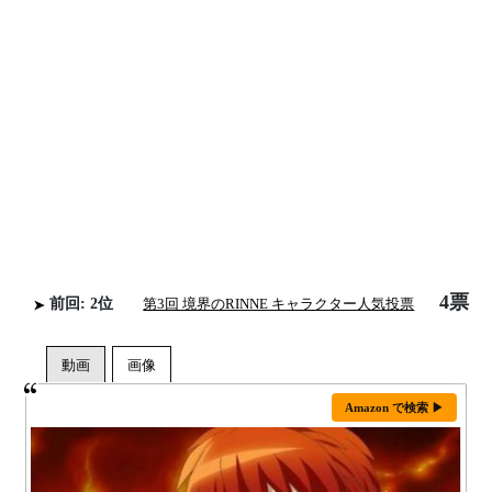
4票
前回: 2位
第3回 境界のRINNE キャラクター人気投票
Amazon で検索 ▶