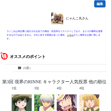
編集
にゃんこ丸さん
ランこれは本記事に紹介される全ての商品・作品等をリスペクトしており、またその権利を侵害
するものではありません。それに反する投稿があった場合、
こちら
からご報告をお願い致しま
す。
オススメのポイント
神
（0票）
第3回 境界のRINNE キャラクター人気投票 他の順位
1位
3位
4位
4位