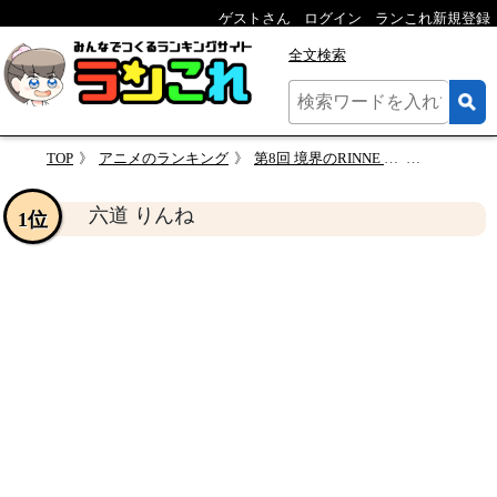
ゲストさん
ログイン
ランこれ新規登録
全文検索
TOP
アニメのランキング
第8回 境界のRINNE キャラクター人気投票
六道 りん
六道 りんね
1位