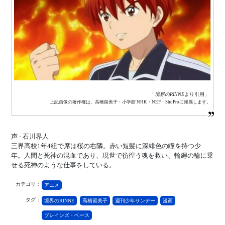
「
境界のRINNE
より引用」
上記画像の著作権は、高橋留美子・小学館 NHK・NEP・ShoProに帰属します。
声 - 石川界人
三界高校1年4組で席は桜の右隣。赤い短髪に深緋色の瞳を持つ少
年。人間と死神の混血であり、現世で彷徨う魂を救い、輪廻の輪に乗
せる死神のような仕事をしている。
カテゴリ：
アニメ
タグ：
境界のRINNE
高橋留美子
週刊少年サンデー
漫画
ブレインズ・ベース