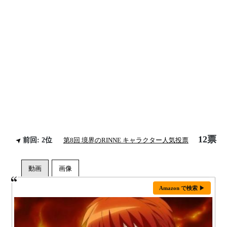
12票
前回: 2位
第8回 境界のRINNE キャラクター人気投票
Amazon で検索 ▶