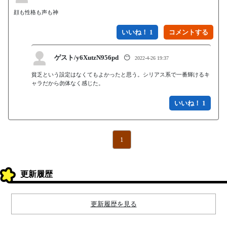
顔も性格も声も神
いいね！ 1
ゲスト/y6XutzN956pd
😶
2022-4-26 19:37
貧乏という設定はなくてもよかったと思う。シリアス系で一番輝けるキ
ャラだから勿体なく感じた。
いいね！ 1
1
更新履歴
更新履歴を見る