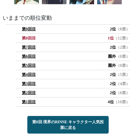
いままでの順位変動
第9回目
2位
（8票）
第8回目
1位
（12票）
第7回目
2位
（2票）
第6回目
圏外
（0票）
第5回目
圏外
（0票）
第4回目
2位
（5票）
第3回目
2位
（4票）
第2回目
2位
（6票）
第1回目
4位
（10票）
第8回 境界のRINNE キャラクター人気投
票に戻る