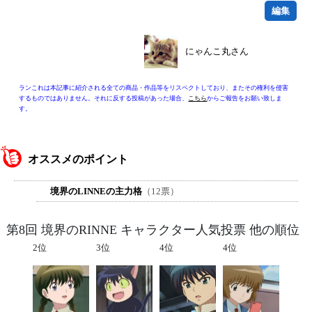
編集
にゃんこ丸さん
ランこれは本記事に紹介される全ての商品・作品等をリスペクトしており、またその権利を侵害
するものではありません。それに反する投稿があった場合、
こちら
からご報告をお願い致しま
す。
オススメのポイント
境界のLINNEの主力格
（12票）
第8回 境界のRINNE キャラクター人気投票 他の順位
2位
3位
4位
4位