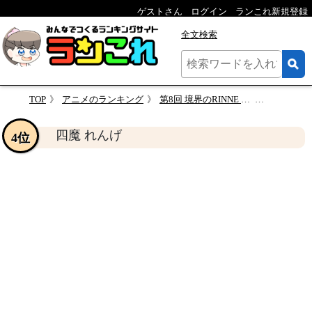
ゲストさん
ログイン
ランこれ新規登録
全文検索
TOP
アニメのランキング
第8回 境界のRINNE キャラクター人気投票
四魔 れん
四魔 れんげ
4位