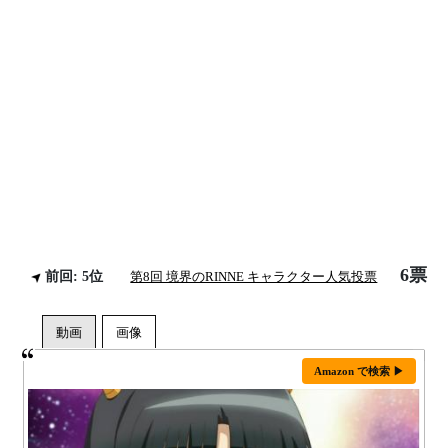
6票
前回: 5位
第8回 境界のRINNE キャラクター人気投票
Amazon で検索 ▶