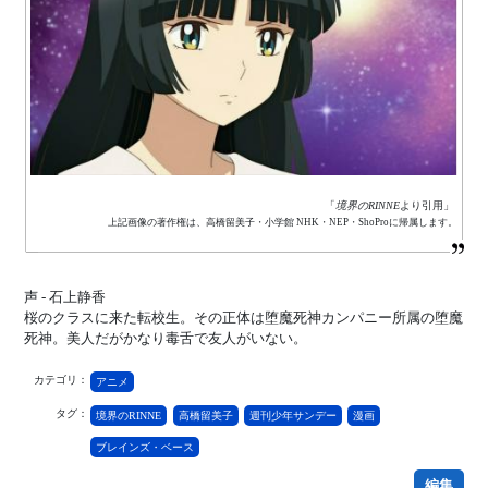
「
境界のRINNE
より引用」
上記画像の著作権は、高橋留美子・小学館 NHK・NEP・ShoProに帰属します。
声 - 石上静香
桜のクラスに来た転校生。その正体は堕魔死神カンパニー所属の堕魔
死神。美人だがかなり毒舌で友人がいない。
カテゴリ：
アニメ
タグ：
境界のRINNE
高橋留美子
週刊少年サンデー
漫画
ブレインズ・ベース
編集