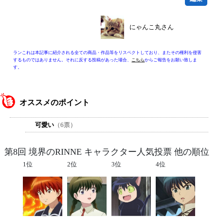
にゃんこ丸さん
ランこれは本記事に紹介される全ての商品・作品等をリスペクトしており、またその権利を侵害
するものではありません。それに反する投稿があった場合、
こちら
からご報告をお願い致しま
す。
オススメのポイント
可愛い
（6票）
第8回 境界のRINNE キャラクター人気投票 他の順位
1位
2位
3位
4位