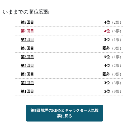
いままでの順位変動
第9回目
4位
（2票）
第8回目
4位
（6票）
第7回目
5位
（1票）
第6回目
圏外
（0票）
第5回目
5位
（1票）
第4回目
4位
（2票）
第3回目
圏外
（0票）
第2回目
3位
（3票）
第1回目
5位
（9票）
第8回 境界のRINNE キャラクター人気投
票に戻る