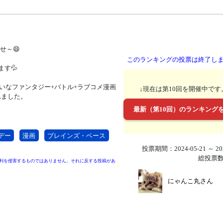
せ～😄
このランキングの投票は終了し
す💦
たいなファンタジー+バトル+ラブコメ漫画
↓現在は第10回を開催中です
れました。
最新（第10回）のランキング
デー
漫画
ブレインズ・ベース
投票期間：2024-05-21 ～ 202
総投票数
利を侵害するものではありません。それに反する投稿があ
にゃんこ丸さん