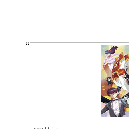
「
Amazon
より引用」