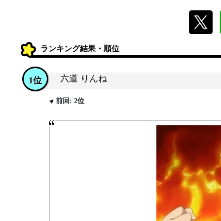
ランキング結果・順位
六道 りんね
1位
前回: 2位