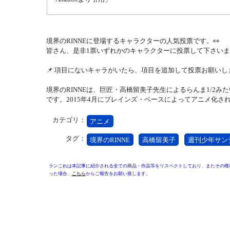
境界のRINNEに登場するキャラクターの人気投票です。👀
皆さん、是非1票いずれかのキャラクターに投票して下さいま
📌 項目にないキャラがいたら、項目を追加して投票お願いしま
境界のRINNEは、巨匠・高橋留美子先生によるらんま1/2み
です。2015年4月にブレインズ・ベースによってアニメ化さ
カテゴリ：
アニメ
タグ：
境界のRINNE
高橋留美子
週刊少年サン
ランこれは本記事に紹介される全ての商品・作品等をリスペクトしており、またその権
った場合、
こちら
からご報告をお願い致します。