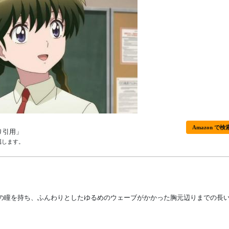
Amazon で検
り引用」
属します。
の瞳を持ち、ふんわりとしたゆるめのウェーブがかかった胸元辺りまでの長