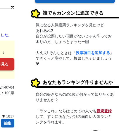
誰でもカンタンに追加できる
気になる人気投票ランキングを見たけど、
あれあれ❓
ました。
自分が投票したい項目がないじゃん💦ってお
困りの方、ちょっとまったー🙌
。↓
大丈夫❗ そんなときは「
投票項目を追加する
」
でさくっと増やして、投票しちゃいましょう
💖
を見る
あなたもランキング作りませんか
4-07-04
：100票
自分の好きなものの1位が何かって知りたくあ
りませんか？
「ランこれ」ならはじめての人でも
新規登録
👁 1017
して、すぐにあなただけの面白い人気ランキ
ングを作れます。
編集