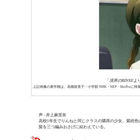
「
境界のRINNE
よ
上記画像の著作権は、高橋留美子・小学館 NHK・NEP・ShoProに帰
声 - 井上麻里奈
高校1年生でりんねと同じクラスの隣席の少女。紫紺色
髪を三つ編みおさげに結わえている。