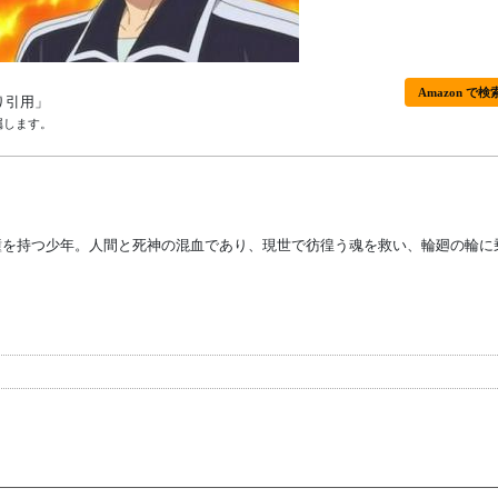
Amazon で検
り引用」
属します。
瞳を持つ少年。人間と死神の混血であり、現世で彷徨う魂を救い、輪廻の輪に