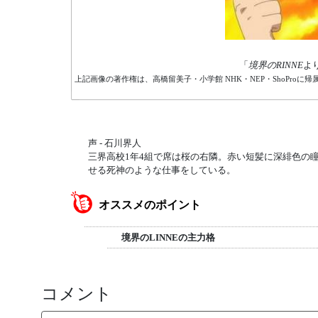
「
境界のRINNE
よ
上記画像の著作権は、高橋留美子・小学館 NHK・NEP・ShoProに帰
声 - 石川界人
三界高校1年4組で席は桜の右隣。赤い短髪に深緋色の
せる死神のような仕事をしている。
オススメのポイント
境界のLINNEの主力格
コメント