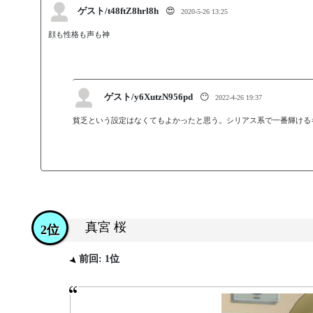
ゲスト/t48ftZ8hrl8h
😍
2020-5-26 13:25
顔も性格も声も神
ゲスト/y6XutzN956pd
😶
2022-4-26 19:37
貧乏という設定はなくてもよかったと思う。シリアス系で一番輝ける
真宮 桜
2位
前回: 1位