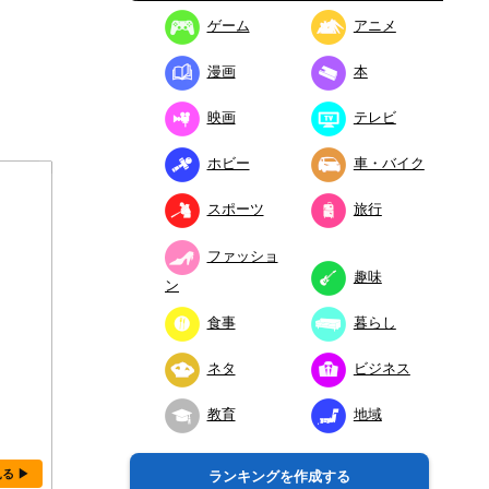
ゲーム
アニメ
漫画
本
映画
テレビ
ホビー
車・バイク
スポーツ
旅行
ファッショ
趣味
ン
食事
暮らし
ネタ
ビジネス
教育
地域
見る ▶
ランキングを作成する