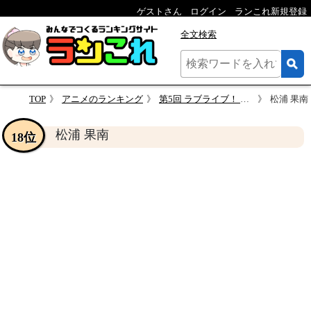
ゲストさん
ログイン
ランこれ新規登録
全文検索
TOP
アニメのランキング
第5回 ラブライブ！ 人気キャラクター投票
松浦 果南
松浦 果南
18位