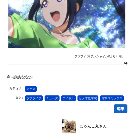
「
ラブライブ!サンシャイン!!
より引用」
声 - 諏訪ななか
カテゴリ：
アニメ
タグ：
ラブライブ
ミューズ
アイドル
音ノ木坂学院
電撃コミックス
編集
にゃんこ丸さん