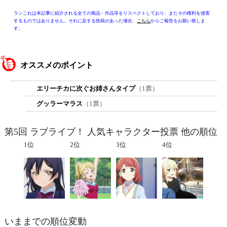
ランこれは本記事に紹介される全ての商品・作品等をリスペクトしており、またその権利を侵害
するものではありません。それに反する投稿があった場合、
こちら
からご報告をお願い致しま
す。
オススメのポイント
エリーチカに次ぐお姉さんタイプ
（1票）
グッラーマラス
（1票）
第5回 ラブライブ！ 人気キャラクター投票 他の順位
1位
2位
3位
4位
いままでの順位変動