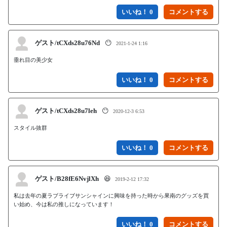
いいね！ 0
ゲスト/tCXds28u76Nd
😶
2021-1-24 1:16
垂れ目の美少女
いいね！ 0
ゲスト/tCXds28u7leh
😶
2020-12-3 6:53
スタイル抜群
いいね！ 0
ゲスト/B28fE6NvjlXh
😆
2019-2-12 17:32
私は去年の夏ラブライブサンシャインに興味を持った時から果南のグッズを買
い始め、今は私の推しになっています！
いいね！ 0