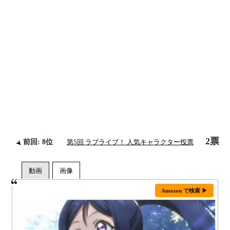
2票
前回: 8位
第5回 ラブライブ！ 人気キャラクター投票
Amazon で検索 ▶