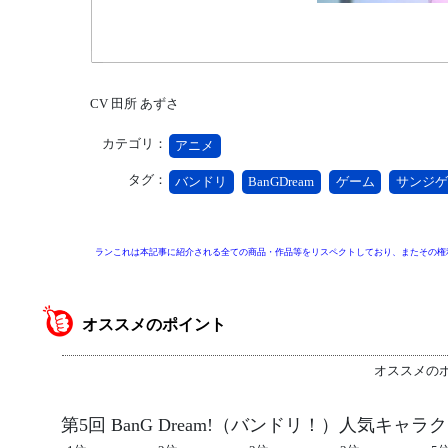
CV 田所 あずさ
カテゴリ：
アニメ
タグ：
バンドリ
BanGDream
ゲーム
サンジゲ
ランこれは本記事に紹介される全ての商品・作品等をリスペクトしており、またその権
オススメのポイント
オススメの
第5回 BanG Dream!（バンドリ！）人気キャ