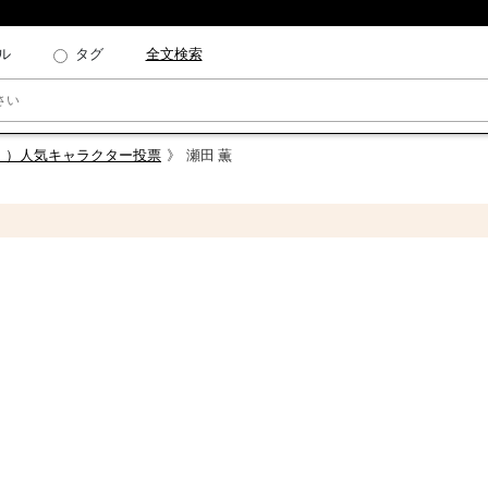
ル
タグ
全文検索
ンドリ！）人気キャラクター投票
瀬田 薫