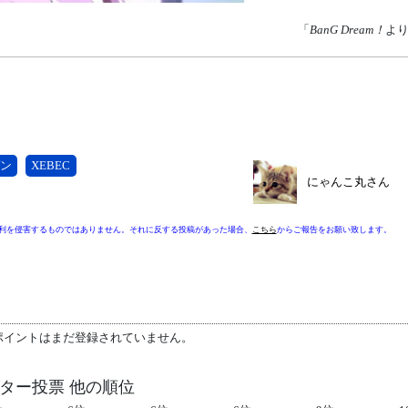
「
BanG Dream！
よ
ン
XEBEC
にゃんこ丸さん
利を侵害するものではありません。それに反する投稿があった場合、
こちら
からご報告をお願い致します。
ポイントはまだ登録されていません。
ラクター投票 他の順位