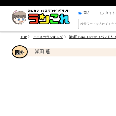
両方
タイト
TOP
アニメのランキング
第5回 BanG Dream!（バ
瀬田 薫
圏外