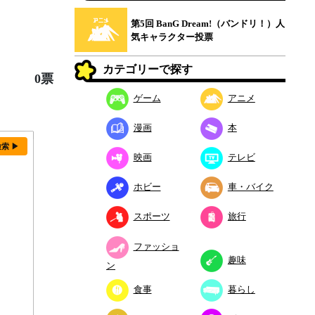
第5回 BanG Dream!（バンドリ！）人
気キャラクター投票
カテゴリーで探す
0票
ゲーム
アニメ
漫画
本
検索 ▶
映画
テレビ
ホビー
車・バイク
スポーツ
旅行
ファッショ
趣味
ン
食事
暮らし