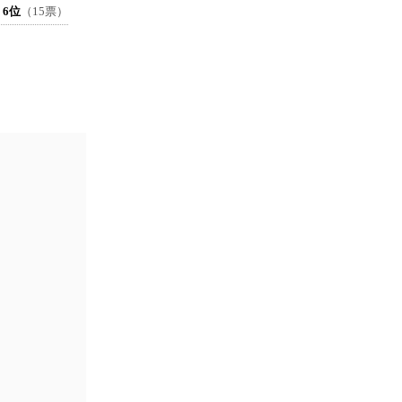
6位
（15票）