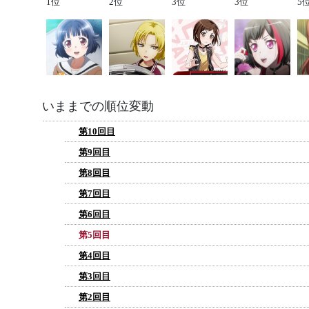
1位
2位
3位
3位
5
いままでの順位変動
第10回目
第9回目
第8回目
第7回目
第6回目
第5回目
第4回目
第3回目
第2回目