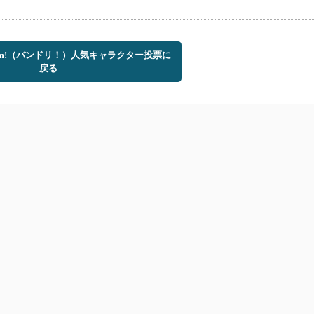
Dream!（バンドリ！）人気キャラクター投票に
戻る